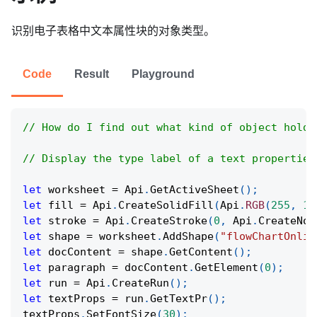
识别电子表格中文本属性块的对象类型。
Code
Result
Playground
// How do I find out what kind of object holds
// Display the type label of a text properties
let
 worksheet 
=
Api
.
GetActiveSheet
(
)
;
let
 fill 
=
Api
.
CreateSolidFill
(
Api
.
RGB
(
255
,
11
let
 stroke 
=
Api
.
CreateStroke
(
0
,
Api
.
CreateNoF
let
 shape 
=
 worksheet
.
AddShape
(
"flowChartOnlin
let
 docContent 
=
 shape
.
GetContent
(
)
;
let
 paragraph 
=
 docContent
.
GetElement
(
0
)
;
let
 run 
=
Api
.
CreateRun
(
)
;
let
 textProps 
=
 run
.
GetTextPr
(
)
;
textProps
.
SetFontSize
(
30
)
;