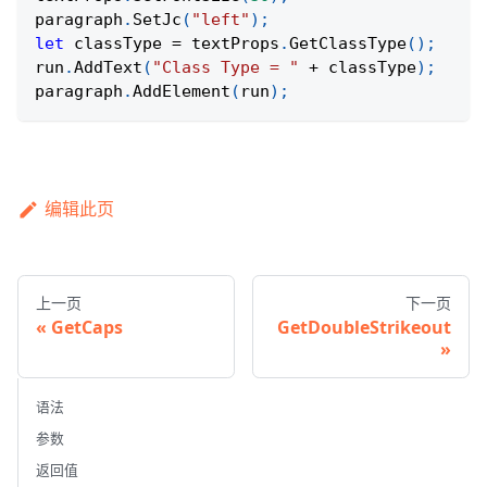
paragraph
.
SetJc
(
"left"
)
;
let
 classType 
=
 textProps
.
GetClassType
(
)
;
run
.
AddText
(
"Class Type = "
+
 classType
)
;
paragraph
.
AddElement
(
run
)
;
编辑此页
上一页
下一页
GetCaps
GetDoubleStrikeout
语法
参数
返回值