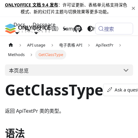
ONLYOFFICE 文档 9.4 发布
：许可证更新、表格单元格支持深色
模式、新的幻灯片主题与切换效果等更多功能。
Docs
Docspace
中文（中国）
Samples
Changelog
搜索
API usage
电子表格 API
ApiTextPr
Methods
GetClassType
本页总览
GetClassType
Ask a ques
返回 ApiTextPr 类的类型。
语法