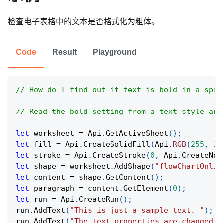
检查电子表格中的文本是否格式化为粗体。
Code
Result
Playground
// How do I find out if text is bold in a spre
// Read the bold setting from a text style and
let
 worksheet 
=
Api
.
GetActiveSheet
(
)
;
let
 fill 
=
Api
.
CreateSolidFill
(
Api
.
RGB
(
255
,
11
let
 stroke 
=
Api
.
CreateStroke
(
0
,
Api
.
CreateNoF
let
 shape 
=
 worksheet
.
AddShape
(
"flowChartOnlin
let
 content 
=
 shape
.
GetContent
(
)
;
let
 paragraph 
=
 content
.
GetElement
(
0
)
;
let
 run 
=
Api
.
CreateRun
(
)
;
run
.
AddText
(
"This is just a sample text. "
)
;
run
.
AddText
(
"The text properties are changed a