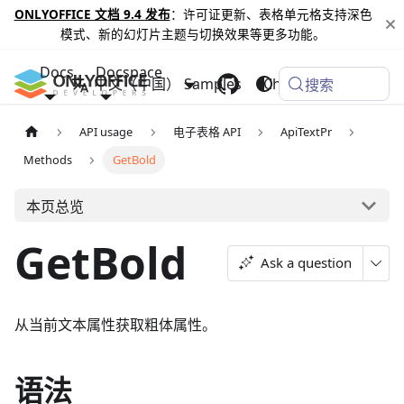
ONLYOFFICE 文档 9.4 发布
：许可证更新、表格单元格支持深色
模式、新的幻灯片主题与切换效果等更多功能。
Docs
Docspace
中文（中国）
Samples
Changelog
搜索
API usage
电子表格 API
ApiTextPr
Methods
GetBold
本页总览
GetBold
Ask a question
从当前文本属性获取粗体属性。
语法