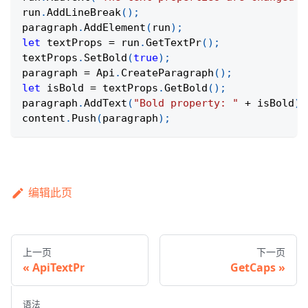
run
.
AddLineBreak
(
)
;
paragraph
.
AddElement
(
run
)
;
let
 textProps 
=
 run
.
GetTextPr
(
)
;
textProps
.
SetBold
(
true
)
;
paragraph 
=
Api
.
CreateParagraph
(
)
;
let
 isBold 
=
 textProps
.
GetBold
(
)
;
paragraph
.
AddText
(
"Bold property: "
+
 isBold
)
;
content
.
Push
(
paragraph
)
;
编辑此页
上一页
下一页
ApiTextPr
GetCaps
语法