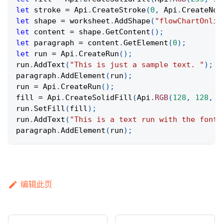
let
 stroke 
=
Api
.
CreateStroke
(
0
,
Api
.
CreateNoF
let
 shape 
=
 worksheet
.
AddShape
(
"flowChartOnlin
let
 content 
=
 shape
.
GetContent
(
)
;
let
 paragraph 
=
 content
.
GetElement
(
0
)
;
let
 run 
=
Api
.
CreateRun
(
)
;
run
.
AddText
(
"This is just a sample text. "
)
;
paragraph
.
AddElement
(
run
)
;
run 
=
Api
.
CreateRun
(
)
;
fill 
=
Api
.
CreateSolidFill
(
Api
.
RGB
(
128
,
128
,
1
run
.
SetFill
(
fill
)
;
run
.
AddText
(
"This is a text run with the font 
paragraph
.
AddElement
(
run
)
;
编辑此页