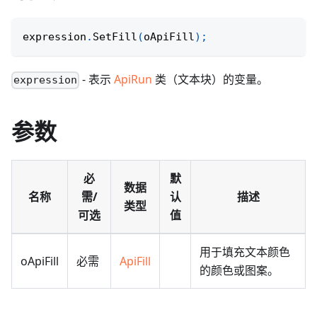
expression
.
SetFill
(
oApiFill
)
;
- 表示
ApiRun
类（文本块）的变量。
expression
参数
必
默
数据
名称
需/
认
描述
类型
可选
值
用于填充文本颜色
oApiFill
必需
ApiFill
的颜色或图案。