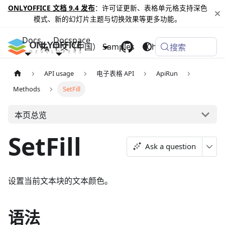
ONLYOFFICE 文档 9.4 发布
：许可证更新、表格单元格支持深色
模式、新的幻灯片主题与切换效果等更多功能。
Docs
Docspace
中文（中国）
Samples
Changelog
搜索
API usage
电子表格 API
ApiRun
Methods
SetFill
本页总览
SetFill
Ask a question
设置当前文本块的文本颜色。
语法