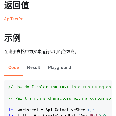
返回值
ApiTextPr
示例
在电子表格中为文本运行应用纯色填充。
Code
Result
Playground
// How do I color the text in a run using an R
// Paint a run's characters with a custom soli
let
 worksheet 
=
Api
.
GetActiveSheet
(
)
;
let
 fill 
=
Api
.
CreateSolidFill
(
Api
.
RGB
(
255
,
11