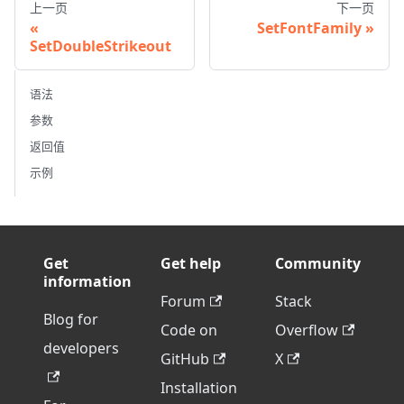
上一页
下一页
SetFontFamily
SetDoubleStrikeout
语法
参数
返回值
示例
Get
Get help
Community
information
Forum
Stack
Blog for
Code on
Overflow
developers
GitHub
X
Installation