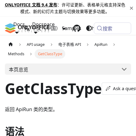
ONLYOFFICE 文档 9.4 发布
：许可证更新、表格单元格支持深色
模式、新的幻灯片主题与切换效果等更多功能。
Docs
Docspace
中文（中国）
Samples
Changelog
搜索
API usage
电子表格 API
ApiRun
Methods
GetClassType
本页总览
GetClassType
Ask a ques
返回 ApiRun 类的类型。
语法