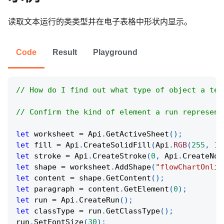
读取文本运行的类类型并在电子表格中形状内显示。
Code
Result
Playground
// How do I find out what type of object a tex
// Confirm the kind of element a run represent
let
 worksheet 
=
Api
.
GetActiveSheet
(
)
;
let
 fill 
=
Api
.
CreateSolidFill
(
Api
.
RGB
(
255
,
11
let
 stroke 
=
Api
.
CreateStroke
(
0
,
Api
.
CreateNoF
let
 shape 
=
 worksheet
.
AddShape
(
"flowChartOnlin
let
 content 
=
 shape
.
GetContent
(
)
;
let
 paragraph 
=
 content
.
GetElement
(
0
)
;
let
 run 
=
Api
.
CreateRun
(
)
;
let
 classType 
=
 run
.
GetClassType
(
)
;
run
.
SetFontSize
(
30
)
;