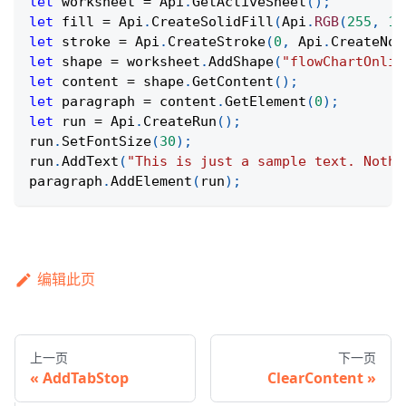
let
 worksheet 
=
Api
.
GetActiveSheet
(
)
;
let
 fill 
=
Api
.
CreateSolidFill
(
Api
.
RGB
(
255
,
11
let
 stroke 
=
Api
.
CreateStroke
(
0
,
Api
.
CreateNoF
let
 shape 
=
 worksheet
.
AddShape
(
"flowChartOnlin
let
 content 
=
 shape
.
GetContent
(
)
;
let
 paragraph 
=
 content
.
GetElement
(
0
)
;
let
 run 
=
Api
.
CreateRun
(
)
;
run
.
SetFontSize
(
30
)
;
run
.
AddText
(
"This is just a sample text. Nothi
paragraph
.
AddElement
(
run
)
;
编辑此页
上一页
下一页
AddTabStop
ClearContent