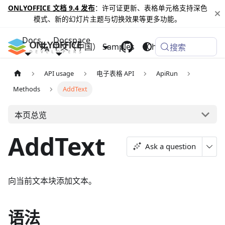
ONLYOFFICE 文档 9.4 发布
：许可证更新、表格单元格支持深色
模式、新的幻灯片主题与切换效果等更多功能。
Docs
Docspace
中文（中国）
Samples
Changelog
搜索
API usage
电子表格 API
ApiRun
Methods
AddText
本页总览
AddText
Ask a question
向当前文本块添加文本。
语法