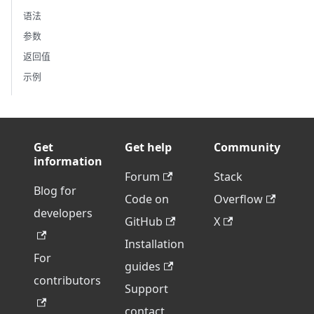
语法
参数
返回值
示例
Get
Get help
Community
information
Forum
Stack
Blog for
Code on
Overflow
developers
GitHub
X
Installation
For
guides
contributors
Support
contact