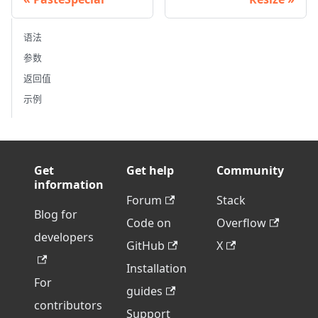
语法
参数
返回值
示例
Get
Get help
Community
information
Forum
Stack
Blog for
Code on
Overflow
developers
GitHub
X
Installation
For
guides
contributors
Support