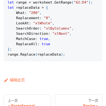
let
 range 
=
 worksheet
.
GetRange
(
"A2:D4"
)
;
let
 replaceData 
=
{
What
:
"200"
,
Replacement
:
"0"
,
LookAt
:
"xlWhole"
,
SearchOrder
:
"xlByColumns"
,
SearchDirection
:
"xlNext"
,
MatchCase
:
true
,
ReplaceAll
:
true
}
;
range
.
Replace
(
replaceData
)
;
编辑此页
上一页
下一页
PasteSpecial
Resize