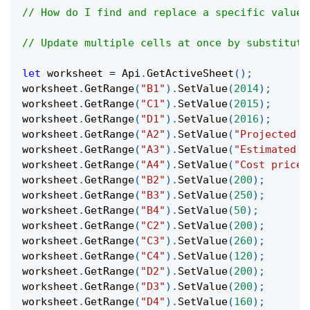
// How do I find and replace a specific value 
// Update multiple cells at once by substituti
let
 worksheet 
=
Api
.
GetActiveSheet
(
)
;
worksheet
.
GetRange
(
"B1"
)
.
SetValue
(
2014
)
;
worksheet
.
GetRange
(
"C1"
)
.
SetValue
(
2015
)
;
worksheet
.
GetRange
(
"D1"
)
.
SetValue
(
2016
)
;
worksheet
.
GetRange
(
"A2"
)
.
SetValue
(
"Projected R
worksheet
.
GetRange
(
"A3"
)
.
SetValue
(
"Estimated C
worksheet
.
GetRange
(
"A4"
)
.
SetValue
(
"Cost price"
worksheet
.
GetRange
(
"B2"
)
.
SetValue
(
200
)
;
worksheet
.
GetRange
(
"B3"
)
.
SetValue
(
250
)
;
worksheet
.
GetRange
(
"B4"
)
.
SetValue
(
50
)
;
worksheet
.
GetRange
(
"C2"
)
.
SetValue
(
200
)
;
worksheet
.
GetRange
(
"C3"
)
.
SetValue
(
260
)
;
worksheet
.
GetRange
(
"C4"
)
.
SetValue
(
120
)
;
worksheet
.
GetRange
(
"D2"
)
.
SetValue
(
200
)
;
worksheet
.
GetRange
(
"D3"
)
.
SetValue
(
200
)
;
worksheet
.
GetRange
(
"D4"
)
.
SetValue
(
160
)
;