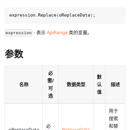
expression
.
Replace
(
oReplaceData
)
;
- 表示
ApiRange
类的变量。
expression
参数
必
默
需/
名称
数据类型
认
描述
可
值
选
用于
搜索
必
和替
oReplaceData
ReplaceData