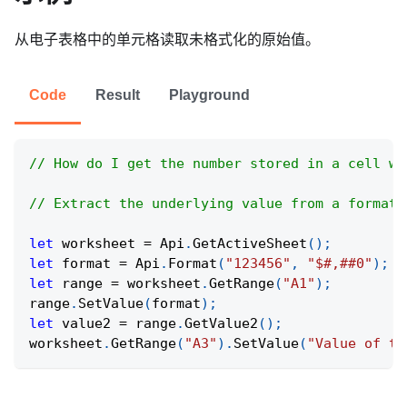
从电子表格中的单元格读取未格式化的原始值。
Code
Result
Playground
// How do I get the number stored in a cell wi
// Extract the underlying value from a formatt
let
 worksheet 
=
Api
.
GetActiveSheet
(
)
;
let
 format 
=
Api
.
Format
(
"123456"
,
"$#,##0"
)
;
let
 range 
=
 worksheet
.
GetRange
(
"A1"
)
;
range
.
SetValue
(
format
)
;
let
 value2 
=
 range
.
GetValue2
(
)
;
worksheet
.
GetRange
(
"A3"
)
.
SetValue
(
"Value of th