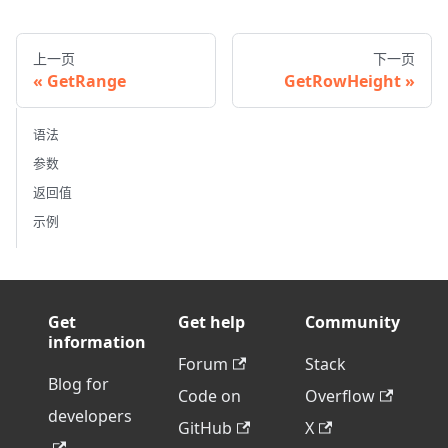
上一页
下一页
GetRange
GetRowHeight
语法
参数
返回值
示例
Get
Get help
Community
information
Forum
Stack
Blog for
Code on
Overflow
developers
GitHub
X