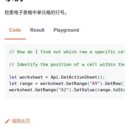
检索电子表格中单元格的行号。
Code
Result
Playground
// How do I find out which row a specific cell
// Identify the position of a cell within the 
let
 worksheet 
=
Api
.
GetActiveSheet
(
)
;
let
 range 
=
 worksheet
.
GetRange
(
"A9"
)
.
GetRow
(
)
;
worksheet
.
GetRange
(
"A2"
)
.
SetValue
(
range
.
toStri
编辑此页