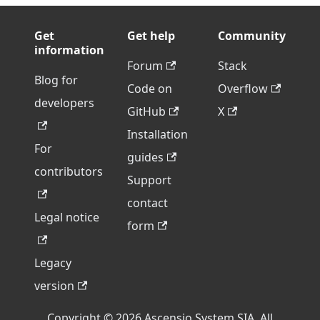
Get
Get help
Community
information
Forum
Stack
Blog for
Code on
Overflow
developers
GitHub
X
Installation
For
guides
contributors
Support
contact
Legal notice
form
Legacy
version
Copyright © 2026 Ascensio System SIA. All