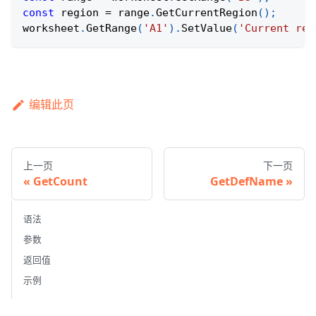
const
 region 
=
 range
.
GetCurrentRegion
(
)
;
worksheet
.
GetRange
(
'A1'
)
.
SetValue
(
'Current reg
编辑此页
上一页
下一页
GetCount
GetDefName
语法
参数
返回值
示例