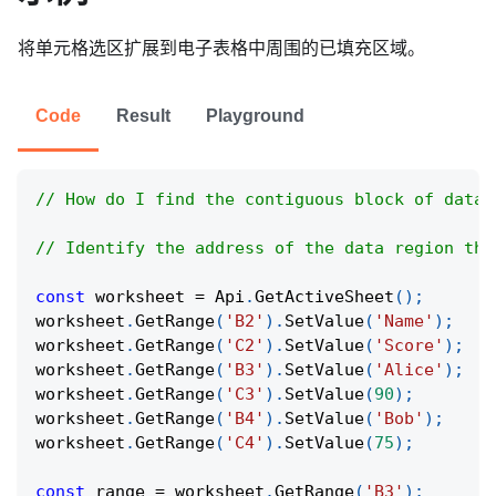
将单元格选区扩展到电子表格中周围的已填充区域。
Code
Result
Playground
// How do I find the contiguous block of data 
// Identify the address of the data region tha
const
 worksheet 
=
Api
.
GetActiveSheet
(
)
;
worksheet
.
GetRange
(
'B2'
)
.
SetValue
(
'Name'
)
;
worksheet
.
GetRange
(
'C2'
)
.
SetValue
(
'Score'
)
;
worksheet
.
GetRange
(
'B3'
)
.
SetValue
(
'Alice'
)
;
worksheet
.
GetRange
(
'C3'
)
.
SetValue
(
90
)
;
worksheet
.
GetRange
(
'B4'
)
.
SetValue
(
'Bob'
)
;
worksheet
.
GetRange
(
'C4'
)
.
SetValue
(
75
)
;
const
 range 
=
 worksheet
.
GetRange
(
'B3'
)
;