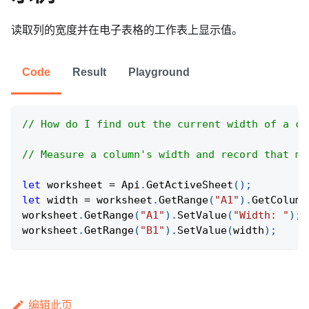
读取列的宽度并在电子表格的工作表上显示值。
Code
Result
Playground
// How do I find out the current width of a co
// Measure a column's width and record that me
let
 worksheet 
=
Api
.
GetActiveSheet
(
)
;
let
 width 
=
 worksheet
.
GetRange
(
"A1"
)
.
GetColumn
worksheet
.
GetRange
(
"A1"
)
.
SetValue
(
"Width: "
)
;
worksheet
.
GetRange
(
"B1"
)
.
SetValue
(
width
)
;
编辑此页