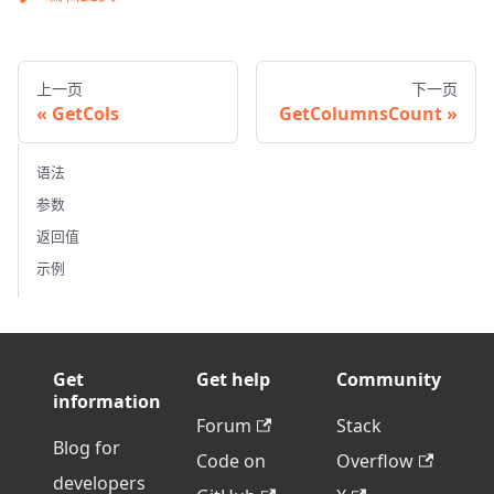
上一页
下一页
GetCols
GetColumnsCount
语法
参数
返回值
示例
Get
Get help
Community
information
Forum
Stack
Blog for
Code on
Overflow
developers