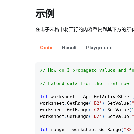
示例
在电子表格中将顶行的内容重复到其下方的所
Code
Result
Playground
// How do I propagate values and f
// Extend data from the first row 
let
 worksheet 
=
Api
.
GetActiveSheet
worksheet
.
GetRange
(
"B2"
)
.
SetValue
(
worksheet
.
GetRange
(
"C2"
)
.
SetValue
(
worksheet
.
GetRange
(
"D2"
)
.
SetValue
(
let
 range 
=
 worksheet
.
GetRange
(
"B2