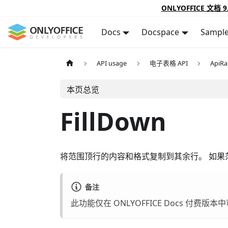
ONLYOFFICE 文档 9
Docs
Docspace
Sampl
API usage
电子表格 API
ApiR
本页总览
FillDown
将范围顶行的内容和格式复制到其余行。 如果
备注
此功能仅在 ONLYOFFICE Docs 付费版本