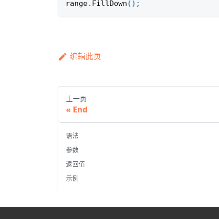
range
.
FillDown
(
)
;
编辑此页
上一页
End
语法
参数
返回值
示例