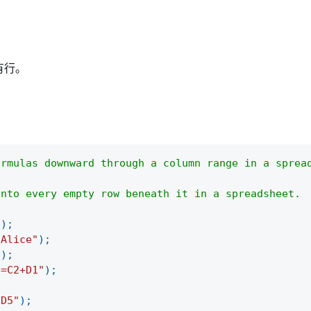
有行。
ormulas downward through a column range in a sprea
into every empty row beneath it in a spreadsheet.
(
)
;
"Alice"
)
;
1
)
;
"=C2+D1"
)
;
:D5"
)
;