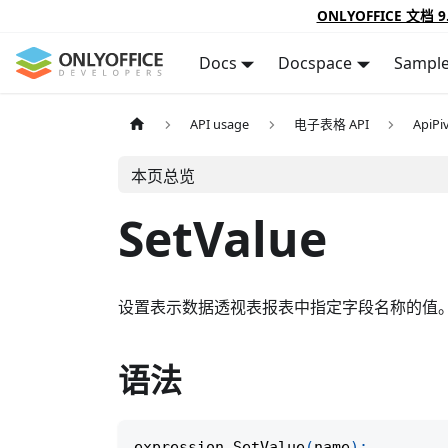
ONLYOFFICE 文档 9
Docs
Docspace
Sampl
API usage
电子表格 API
ApiPi
本页总览
SetValue
设置表示数据透视表报表中指定字段名称的值
语法
expression
.
SetValue
(
name
)
;