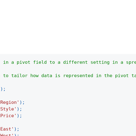
。
d in a pivot field to a different setting in a spr
e to tailor how data is represented in the pivot t
(
)
;
'Region'
)
;
'Style'
)
;
'Price'
)
;
'East'
)
;
'West'
)
;