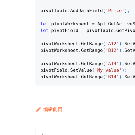
pivotTable
.
AddDataField
(
'Price'
)
;
let
 pivotWorksheet 
=
Api
.
GetActive
let
 pivotField 
=
 pivotTable
.
GetPiv
pivotWorksheet
.
GetRange
(
'A12'
)
.
Set
pivotWorksheet
.
GetRange
(
'B12'
)
.
Set
pivotWorksheet
.
GetRange
(
'A14'
)
.
Set
pivotField
.
SetValue
(
'My value'
)
;
pivotWorksheet
.
GetRange
(
'B14'
)
.
Set
编辑此页