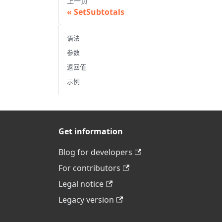
上一页
SetSubtotals
语法
参数
返回值
示例
Get information
Blog for developers
For contributors
Legal notice
Legacy version