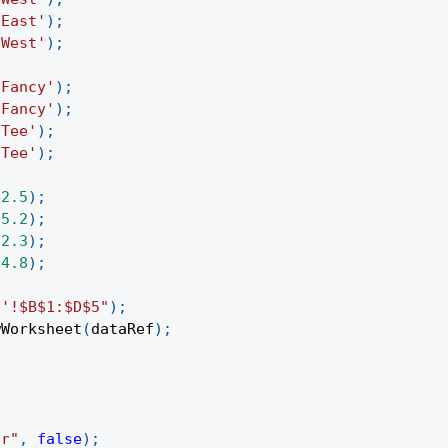
'East'
)
;
'West'
)
;
'Fancy'
)
;
'Fancy'
)
;
'Tee'
)
;
'Tee'
)
;
42.5
)
;
35.2
)
;
12.3
)
;
24.8
)
;
1'!$B$1:$D$5"
)
;
wWorksheet
(
dataRef
)
;
ar"
,
false
)
;