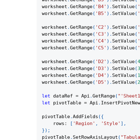
worksheet
.
GetRange
(
'B4'
)
.
SetValue
(
worksheet
.
GetRange
(
'B5'
)
.
SetValue
(
worksheet
.
GetRange
(
'C2'
)
.
SetValue
(
worksheet
.
GetRange
(
'C3'
)
.
SetValue
(
worksheet
.
GetRange
(
'C4'
)
.
SetValue
(
worksheet
.
GetRange
(
'C5'
)
.
SetValue
(
worksheet
.
GetRange
(
'D2'
)
.
SetValue
(
worksheet
.
GetRange
(
'D3'
)
.
SetValue
(
worksheet
.
GetRange
(
'D4'
)
.
SetValue
(
worksheet
.
GetRange
(
'D5'
)
.
SetValue
(
let
 dataRef 
=
Api
.
GetRange
(
"'Sheet
let
 pivotTable 
=
Api
.
InsertPivotNe
pivotTable
.
AddFields
(
{
rows
:
[
'Region'
,
'Style'
]
,
}
)
;
pivotTable
.
SetRowAxisLayout
(
"Tabul