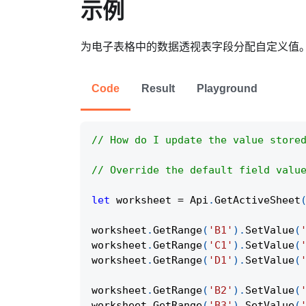
示例
为电子表格中的数据透视表字段分配自定义值
Code
Result
Playground
// How do I update the value store
// Override the default field valu
let
 worksheet 
=
Api
.
GetActiveSheet
worksheet
.
GetRange
(
'B1'
)
.
SetValue
(
worksheet
.
GetRange
(
'C1'
)
.
SetValue
(
worksheet
.
GetRange
(
'D1'
)
.
SetValue
(
worksheet
.
GetRange
(
'B2'
)
.
SetValue
(
worksheet
.
GetRange
(
'B3'
)
.
SetValue
(