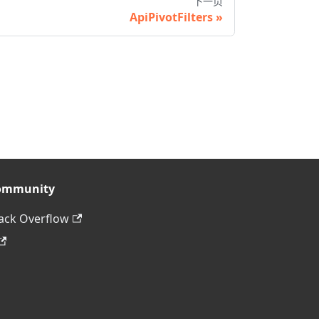
下一页
ApiPivotFilters
ommunity
ack Overflow