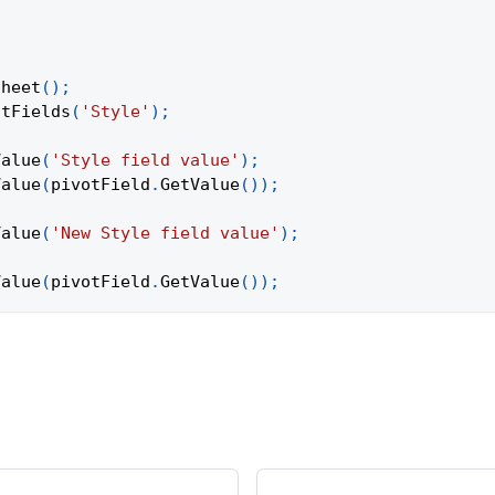
Sheet
(
)
;
otFields
(
'Style'
)
;
Value
(
'Style field value'
)
;
Value
(
pivotField
.
GetValue
(
)
)
;
Value
(
'New Style field value'
)
;
Value
(
pivotField
.
GetValue
(
)
)
;