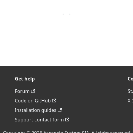
Get help
C
Forum
St
Code on GitHub
X
Installation guides
Support contact form