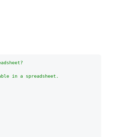
eadsheet?
able in a spreadsheet.