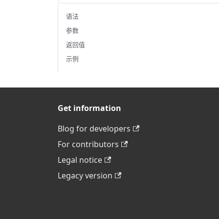
语法
参数
返回值
示例
Get information
Blog for developers
For contributors
Legal notice
Legacy version