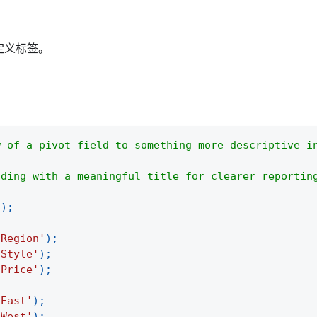
定义标签。
w of a pivot field to something more descriptive i
ading with a meaningful title for clearer reportin
(
)
;
'Region'
)
;
'Style'
)
;
'Price'
)
;
'East'
)
;
'West'
)
;