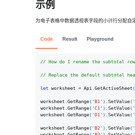
示例
为电子表格中数据透视表字段的小计行分配自
Code
Result
Playground
// How do I rename the subtotal ro
// Replace the default subtotal he
let
 worksheet 
=
Api
.
GetActiveSheet
worksheet
.
GetRange
(
'B1'
)
.
SetValue
(
worksheet
.
GetRange
(
'C1'
)
.
SetValue
(
worksheet
.
GetRange
(
'D1'
)
.
SetValue
(
worksheet
.
GetRange
(
'B2'
)
.
SetValue
(
worksheet
.
GetRange
(
'B3'
)
.
SetValue
(