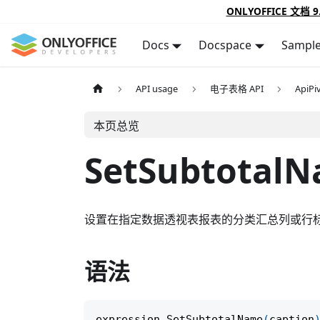
ONLYOFFICE 文档 9
Docs
Docspace
Sampl
API usage
电子表格 API
ApiPi
本页总览
SetSubtotal
设置在指定数据透视表报表的分类汇总列或行
语法
expression
.
SetSubtotalName
(
caption