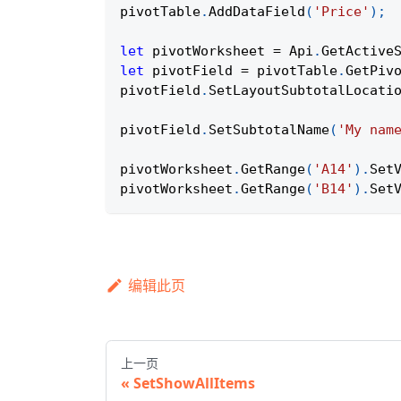
pivotTable
.
AddDataField
(
'Price'
)
;
let
 pivotWorksheet 
=
Api
.
GetActive
let
 pivotField 
=
 pivotTable
.
GetPiv
pivotField
.
SetLayoutSubtotalLocati
pivotField
.
SetSubtotalName
(
'My nam
pivotWorksheet
.
GetRange
(
'A14'
)
.
Set
pivotWorksheet
.
GetRange
(
'B14'
)
.
Set
编辑此页
上一页
SetShowAllItems