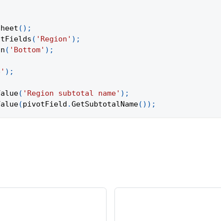
Sheet
(
)
;
otFields
(
'Region'
)
;
on
(
'Bottom'
)
;
e'
)
;
Value
(
'Region subtotal name'
)
;
Value
(
pivotField
.
GetSubtotalName
(
)
)
;