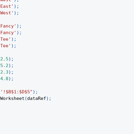
'East'
)
;
'West'
)
;
'Fancy'
)
;
'Fancy'
)
;
'Tee'
)
;
'Tee'
)
;
42.5
)
;
35.2
)
;
12.3
)
;
24.8
)
;
1'!$B$1:$D$5"
)
;
wWorksheet
(
dataRef
)
;