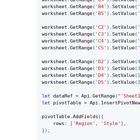
worksheet
.
GetRange
(
'B4'
)
.
SetValue
(
worksheet
.
GetRange
(
'B5'
)
.
SetValue
(
worksheet
.
GetRange
(
'C2'
)
.
SetValue
(
worksheet
.
GetRange
(
'C3'
)
.
SetValue
(
worksheet
.
GetRange
(
'C4'
)
.
SetValue
(
worksheet
.
GetRange
(
'C5'
)
.
SetValue
(
worksheet
.
GetRange
(
'D2'
)
.
SetValue
(
worksheet
.
GetRange
(
'D3'
)
.
SetValue
(
worksheet
.
GetRange
(
'D4'
)
.
SetValue
(
worksheet
.
GetRange
(
'D5'
)
.
SetValue
(
let
 dataRef 
=
Api
.
GetRange
(
"'Sheet
let
 pivotTable 
=
Api
.
InsertPivotNe
pivotTable
.
AddFields
(
{
rows
:
[
'Region'
,
'Style'
]
,
}
)
;