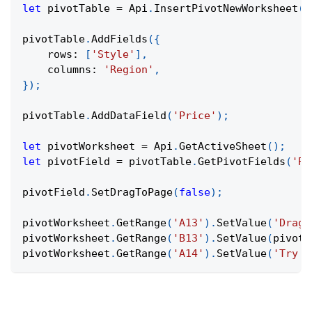
let
 pivotTable 
=
Api
.
InsertPivotNewWorksheet
(
d
pivotTable
.
AddFields
(
{
rows
:
[
'Style'
]
,
columns
:
'Region'
,
}
)
;
pivotTable
.
AddDataField
(
'Price'
)
;
let
 pivotWorksheet 
=
Api
.
GetActiveSheet
(
)
;
let
 pivotField 
=
 pivotTable
.
GetPivotFields
(
'Re
pivotField
.
SetDragToPage
(
false
)
;
pivotWorksheet
.
GetRange
(
'A13'
)
.
SetValue
(
'Drag 
pivotWorksheet
.
GetRange
(
'B13'
)
.
SetValue
(
pivotF
pivotWorksheet
.
GetRange
(
'A14'
)
.
SetValue
(
'Try d