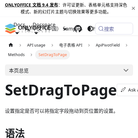
ONLYOFFICE 文档 9.4 发布
：许可证更新、表格单元格支持深色
模式、新的幻灯片主题与切换效果等更多功能。
Docs
Docspace
中文（中国）
Samples
Changelog
搜索
API usage
电子表格 API
ApiPivotField
Methods
SetDragToPage
本页总览
SetDragToPage
Ask 
设置指定是否可以将指定字段拖动到页位置的设置。
语法