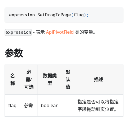
expression
.
SetDragToPage
(
flag
)
;
- 表示
ApiPivotField
类的变量。
expression
参数
必
默
名
数据类
需/
认
描述
称
型
可选
值
指定是否可以将指定
flag
必需
boolean
字段拖动到页位置。