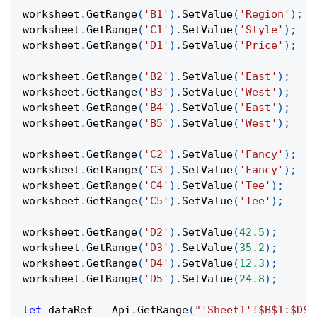
worksheet
.
GetRange
(
'B1'
)
.
SetValue
(
'Region'
)
;
worksheet
.
GetRange
(
'C1'
)
.
SetValue
(
'Style'
)
;
worksheet
.
GetRange
(
'D1'
)
.
SetValue
(
'Price'
)
;
worksheet
.
GetRange
(
'B2'
)
.
SetValue
(
'East'
)
;
worksheet
.
GetRange
(
'B3'
)
.
SetValue
(
'West'
)
;
worksheet
.
GetRange
(
'B4'
)
.
SetValue
(
'East'
)
;
worksheet
.
GetRange
(
'B5'
)
.
SetValue
(
'West'
)
;
worksheet
.
GetRange
(
'C2'
)
.
SetValue
(
'Fancy'
)
;
worksheet
.
GetRange
(
'C3'
)
.
SetValue
(
'Fancy'
)
;
worksheet
.
GetRange
(
'C4'
)
.
SetValue
(
'Tee'
)
;
worksheet
.
GetRange
(
'C5'
)
.
SetValue
(
'Tee'
)
;
worksheet
.
GetRange
(
'D2'
)
.
SetValue
(
42.5
)
;
worksheet
.
GetRange
(
'D3'
)
.
SetValue
(
35.2
)
;
worksheet
.
GetRange
(
'D4'
)
.
SetValue
(
12.3
)
;
worksheet
.
GetRange
(
'D5'
)
.
SetValue
(
24.8
)
;
let
 dataRef 
=
Api
.
GetRange
(
"'Sheet1'!$B$1:$D$5