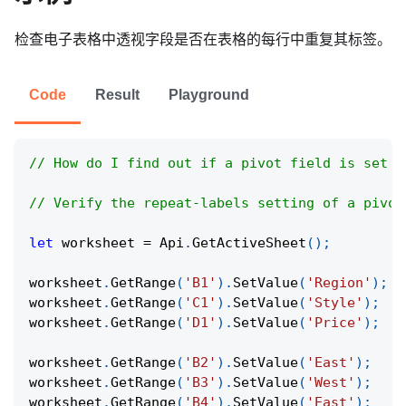
检查电子表格中透视字段是否在表格的每行中重复其标签。
Code
Result
Playground
// How do I find out if a pivot field is set t
// Verify the repeat-labels setting of a pivot
let
 worksheet 
=
Api
.
GetActiveSheet
(
)
;
worksheet
.
GetRange
(
'B1'
)
.
SetValue
(
'Region'
)
;
worksheet
.
GetRange
(
'C1'
)
.
SetValue
(
'Style'
)
;
worksheet
.
GetRange
(
'D1'
)
.
SetValue
(
'Price'
)
;
worksheet
.
GetRange
(
'B2'
)
.
SetValue
(
'East'
)
;
worksheet
.
GetRange
(
'B3'
)
.
SetValue
(
'West'
)
;
worksheet
.
GetRange
(
'B4'
)
.
SetValue
(
'East'
)
;