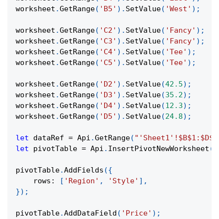
worksheet
.
GetRange
(
'B5'
)
.
SetValue
(
'West'
)
;
worksheet
.
GetRange
(
'C2'
)
.
SetValue
(
'Fancy'
)
;
worksheet
.
GetRange
(
'C3'
)
.
SetValue
(
'Fancy'
)
;
worksheet
.
GetRange
(
'C4'
)
.
SetValue
(
'Tee'
)
;
worksheet
.
GetRange
(
'C5'
)
.
SetValue
(
'Tee'
)
;
worksheet
.
GetRange
(
'D2'
)
.
SetValue
(
42.5
)
;
worksheet
.
GetRange
(
'D3'
)
.
SetValue
(
35.2
)
;
worksheet
.
GetRange
(
'D4'
)
.
SetValue
(
12.3
)
;
worksheet
.
GetRange
(
'D5'
)
.
SetValue
(
24.8
)
;
let
 dataRef 
=
Api
.
GetRange
(
"'Sheet1'!$B$1:$D$5
let
 pivotTable 
=
Api
.
InsertPivotNewWorksheet
(
d
pivotTable
.
AddFields
(
{
rows
:
[
'Region'
,
'Style'
]
,
}
)
;
pivotTable
.
AddDataField
(
'Price'
)
;