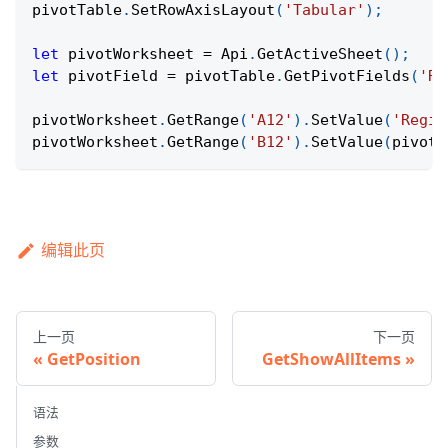
pivotTable
.
SetRowAxisLayout
(
'Tabular'
)
;
let
 pivotWorksheet 
=
Api
.
GetActiveSheet
(
)
;
let
 pivotField 
=
 pivotTable
.
GetPivotFields
(
'Re
pivotWorksheet
.
GetRange
(
'A12'
)
.
SetValue
(
'Regio
pivotWorksheet
.
GetRange
(
'B12'
)
.
SetValue
(
pivotF
编辑此页
上一页
下一页
GetPosition
GetShowAllItems
语法
参数