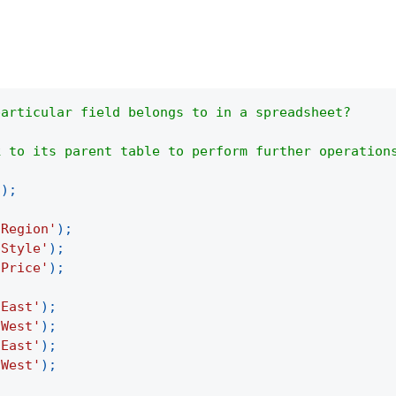
particular field belongs to in a spreadsheet?
k to its parent table to perform further operation
(
)
;
'Region'
)
;
'Style'
)
;
'Price'
)
;
'East'
)
;
'West'
)
;
'East'
)
;
'West'
)
;