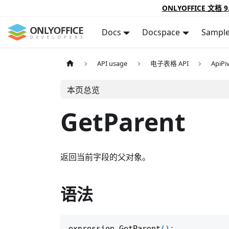
ONLYOFFICE 文档 9
Docs
Docspace
Sampl
API usage
电子表格 API
ApiPi
本页总览
GetParent
返回当前字段的父对象。
语法
expression
.
GetParent
(
)
;