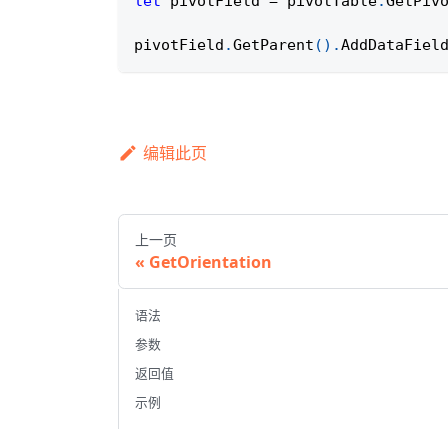
let
 pivotField 
=
 pivotTable
.
GetPiv
pivotField
.
GetParent
(
)
.
AddDataFiel
编辑此页
上一页
GetOrientation
语法
参数
返回值
示例