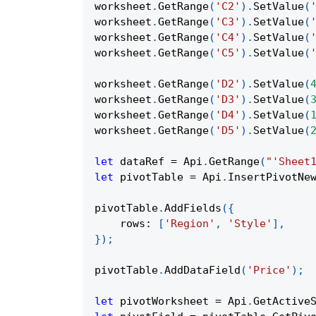
worksheet
.
GetRange
(
'C2'
)
.
SetValue
(
worksheet
.
GetRange
(
'C3'
)
.
SetValue
(
worksheet
.
GetRange
(
'C4'
)
.
SetValue
(
worksheet
.
GetRange
(
'C5'
)
.
SetValue
(
worksheet
.
GetRange
(
'D2'
)
.
SetValue
(
worksheet
.
GetRange
(
'D3'
)
.
SetValue
(
worksheet
.
GetRange
(
'D4'
)
.
SetValue
(
worksheet
.
GetRange
(
'D5'
)
.
SetValue
(
let
 dataRef 
=
Api
.
GetRange
(
"'Sheet
let
 pivotTable 
=
Api
.
InsertPivotNe
pivotTable
.
AddFields
(
{
rows
:
[
'Region'
,
'Style'
]
,
}
)
;
pivotTable
.
AddDataField
(
'Price'
)
;
let
 pivotWorksheet 
=
Api
.
GetActive