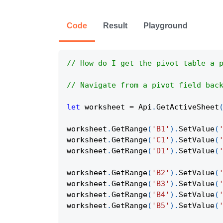
Code
Result
Playground
// How do I get the pivot table a 
// Navigate from a pivot field bac
let
 worksheet 
=
Api
.
GetActiveSheet
worksheet
.
GetRange
(
'B1'
)
.
SetValue
(
worksheet
.
GetRange
(
'C1'
)
.
SetValue
(
worksheet
.
GetRange
(
'D1'
)
.
SetValue
(
worksheet
.
GetRange
(
'B2'
)
.
SetValue
(
worksheet
.
GetRange
(
'B3'
)
.
SetValue
(
worksheet
.
GetRange
(
'B4'
)
.
SetValue
(
worksheet
.
GetRange
(
'B5'
)
.
SetValue
(