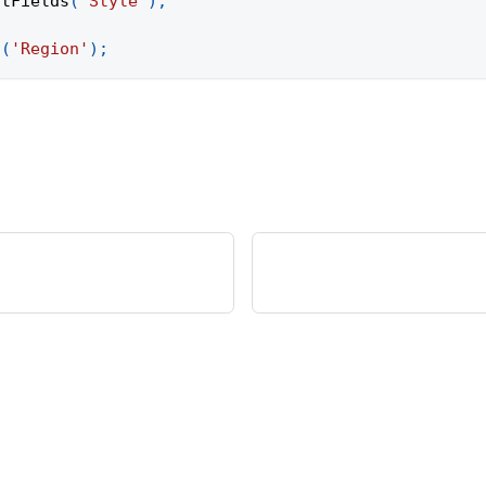
otFields
(
'Style'
)
;
d
(
'Region'
)
;