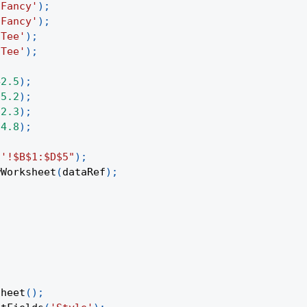
'Fancy'
)
;
'Fancy'
)
;
'Tee'
)
;
'Tee'
)
;
42.5
)
;
35.2
)
;
12.3
)
;
24.8
)
;
1'!$B$1:$D$5"
)
;
wWorksheet
(
dataRef
)
;
Sheet
(
)
;