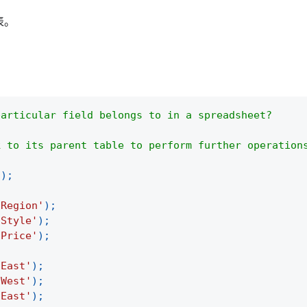
表。
particular field belongs to in a spreadsheet?
k to its parent table to perform further operation
(
)
;
'Region'
)
;
'Style'
)
;
'Price'
)
;
'East'
)
;
'West'
)
;
'East'
)
;