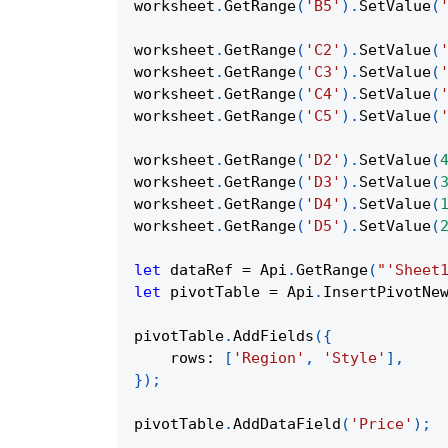
worksheet
.
GetRange
(
'B5'
)
.
SetValue
(
worksheet
.
GetRange
(
'C2'
)
.
SetValue
(
worksheet
.
GetRange
(
'C3'
)
.
SetValue
(
worksheet
.
GetRange
(
'C4'
)
.
SetValue
(
worksheet
.
GetRange
(
'C5'
)
.
SetValue
(
worksheet
.
GetRange
(
'D2'
)
.
SetValue
(
worksheet
.
GetRange
(
'D3'
)
.
SetValue
(
worksheet
.
GetRange
(
'D4'
)
.
SetValue
(
worksheet
.
GetRange
(
'D5'
)
.
SetValue
(
let
 dataRef 
=
Api
.
GetRange
(
"'Sheet
let
 pivotTable 
=
Api
.
InsertPivotNe
pivotTable
.
AddFields
(
{
rows
:
[
'Region'
,
'Style'
]
,
}
)
;
pivotTable
.
AddDataField
(
'Price'
)
;