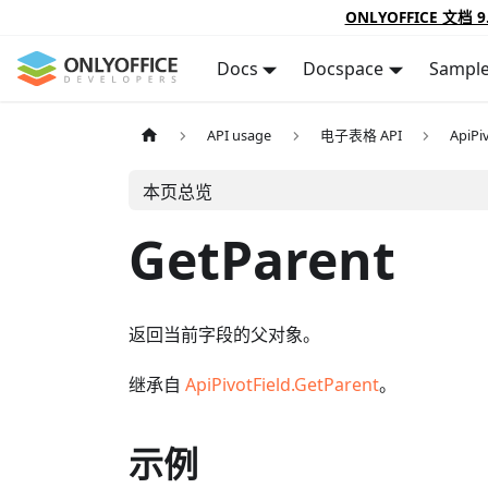
ONLYOFFICE 文档 9
Docs
Docspace
Sampl
API usage
电子表格 API
ApiPi
本页总览
GetParent
返回当前字段的父对象。
继承自
ApiPivotField.GetParent
。
示例