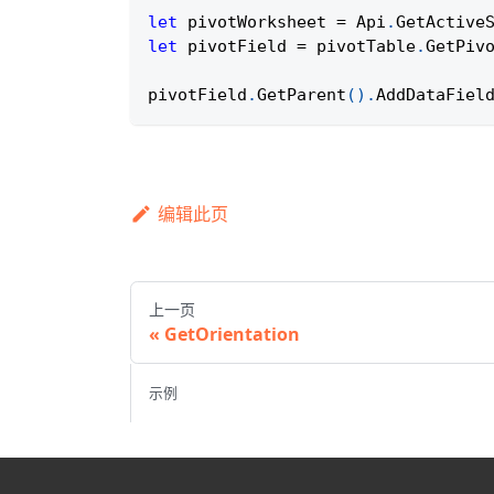
let
 pivotWorksheet 
=
Api
.
GetActive
let
 pivotField 
=
 pivotTable
.
GetPiv
pivotField
.
GetParent
(
)
.
AddDataFiel
编辑此页
上一页
GetOrientation
示例