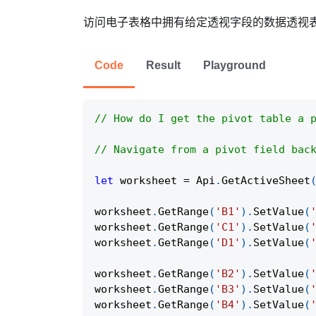
访问电子表格中拥有给定透视字段的数据透视
Code
Result
Playground
// How do I get the pivot table a 
// Navigate from a pivot field bac
let
 worksheet 
=
Api
.
GetActiveSheet
worksheet
.
GetRange
(
'B1'
)
.
SetValue
(
worksheet
.
GetRange
(
'C1'
)
.
SetValue
(
worksheet
.
GetRange
(
'D1'
)
.
SetValue
(
worksheet
.
GetRange
(
'B2'
)
.
SetValue
(
worksheet
.
GetRange
(
'B3'
)
.
SetValue
(
worksheet
.
GetRange
(
'B4'
)
.
SetValue
(