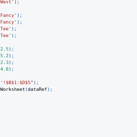
'West'
)
;
'Fancy'
)
;
'Fancy'
)
;
'Tee'
)
;
'Tee'
)
;
42.5
)
;
35.2
)
;
12.3
)
;
24.8
)
;
1'!$B$1:$D$5"
)
;
wWorksheet
(
dataRef
)
;