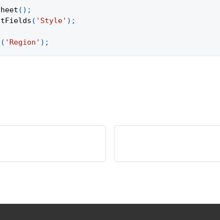
Sheet
(
)
;
otFields
(
'Style'
)
;
d
(
'Region'
)
;