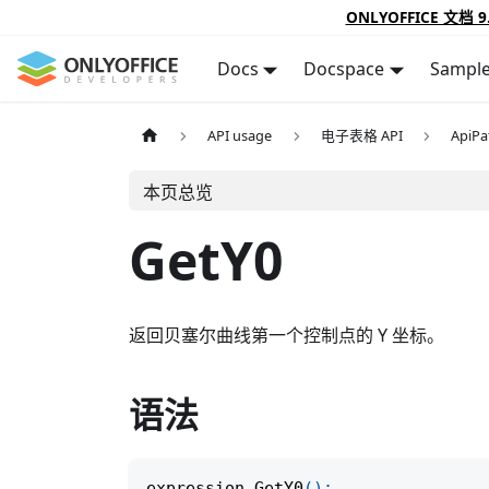
ONLYOFFICE 文档 9
Docs
Docspace
Sampl
API usage
电子表格 API
ApiP
本页总览
GetY0
返回贝塞尔曲线第一个控制点的 Y 坐标。
语法
expression
.
GetY0
(
)
;