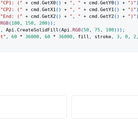
(
"CP1: ("
+
 cmd
.
GetX0
(
)
+
", "
+
 cmd
.
GetY0
(
)
+
")"
(
"CP2: ("
+
 cmd
.
GetX1
(
)
+
", "
+
 cmd
.
GetY1
(
)
+
")"
(
"End: ("
+
 cmd
.
GetX2
(
)
+
", "
+
 cmd
.
GetY2
(
)
+
")"
.
RGB
(
100
,
150
,
200
)
)
;
0
,
Api
.
CreateSolidFill
(
Api
.
RGB
(
50
,
75
,
100
)
)
)
;
ct"
,
60
*
36000
,
60
*
36000
,
 fill
,
 stroke
,
3
,
0
,
2