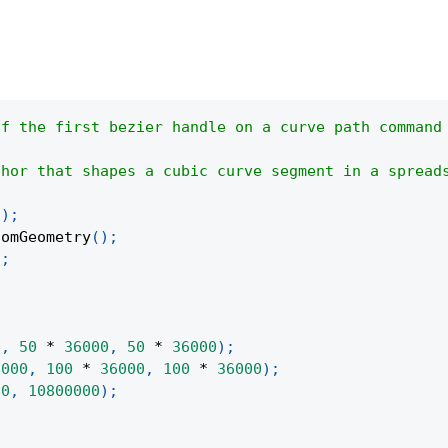
of the first bezier handle on a curve path command
chor that shapes a cubic curve segment in a spread
(
)
;
tomGeometry
(
)
;
)
;
0
,
50
*
36000
,
50
*
36000
)
;
6000
,
100
*
36000
,
100
*
36000
)
;
0
,
10800000
)
;