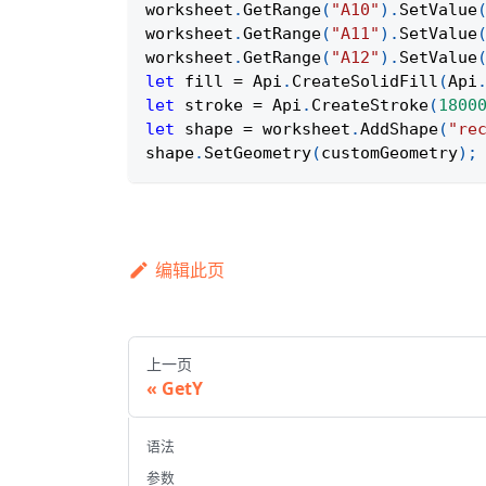
worksheet
.
GetRange
(
"A10"
)
.
SetValue
worksheet
.
GetRange
(
"A11"
)
.
SetValue
worksheet
.
GetRange
(
"A12"
)
.
SetValue
let
 fill 
=
Api
.
CreateSolidFill
(
Api
let
 stroke 
=
Api
.
CreateStroke
(
1800
let
 shape 
=
 worksheet
.
AddShape
(
"re
shape
.
SetGeometry
(
customGeometry
)
;
编辑此页
上一页
GetY
语法
参数