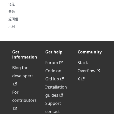
语法
参数
返回值
示例
Get
Get help
Community
information
Forum
Stack
Blog for
Code on
Overflow
developers
GitHub
X
Installation
For
guides
contributors
Support
contact