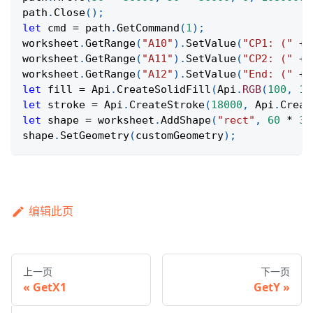
path
.
Close
(
)
;
let
 cmd 
=
 path
.
GetCommand
(
1
)
;
worksheet
.
GetRange
(
"A10"
)
.
SetValue
(
"CP1: ("
+
 
worksheet
.
GetRange
(
"A11"
)
.
SetValue
(
"CP2: ("
+
 
worksheet
.
GetRange
(
"A12"
)
.
SetValue
(
"End: ("
+
 
let
 fill 
=
Api
.
CreateSolidFill
(
Api
.
RGB
(
100
,
15
let
 stroke 
=
Api
.
CreateStroke
(
18000
,
Api
.
Creat
let
 shape 
=
 worksheet
.
AddShape
(
"rect"
,
60
*
36
shape
.
SetGeometry
(
customGeometry
)
;
编辑此页
上一页
下一页
GetX1
GetY