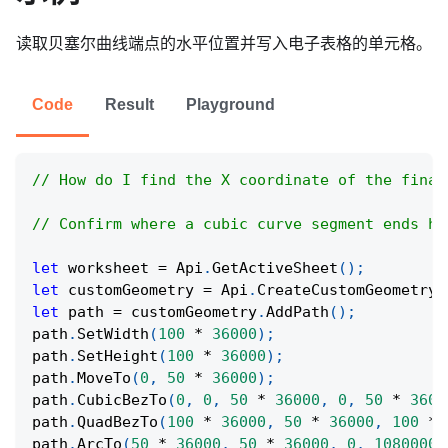
读取贝塞尔曲线端点的水平位置并写入电子表格的单元格。
Code
Result
Playground
// How do I find the X coordinate of the final
// Confirm where a cubic curve segment ends ho
let
 worksheet 
=
Api
.
GetActiveSheet
(
)
;
let
 customGeometry 
=
Api
.
CreateCustomGeometry
(
let
 path 
=
 customGeometry
.
AddPath
(
)
;
path
.
SetWidth
(
100
*
36000
)
;
path
.
SetHeight
(
100
*
36000
)
;
path
.
MoveTo
(
0
,
50
*
36000
)
;
path
.
CubicBezTo
(
0
,
0
,
50
*
36000
,
0
,
50
*
3600
path
.
QuadBezTo
(
100
*
36000
,
50
*
36000
,
100
*
path
.
ArcTo
(
50
*
36000
,
50
*
36000
,
0
,
10800000