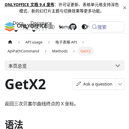
ONLYOFFICE 文档 9.4 发布
：许可证更新、表格单元格支持深色
模式、新的幻灯片主题与切换效果等更多功能。
Docs
Docspace
中文（中国）
Samples
Changelog
搜索
API usage
电子表格 API
ApiPathCommand
Methods
GetX2
本页总览
GetX2
Ask a question
返回三次贝塞尔曲线终点的 X 坐标。
语法