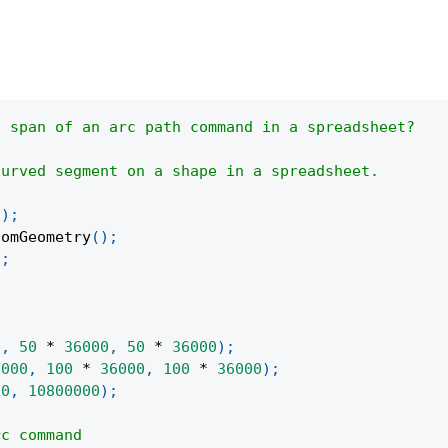
n span of an arc path command in a spreadsheet?
curved segment on a shape in a spreadsheet.
(
)
;
tomGeometry
(
)
;
)
;
0
,
50
*
36000
,
50
*
36000
)
;
6000
,
100
*
36000
,
100
*
36000
)
;
0
,
10800000
)
;
rc command