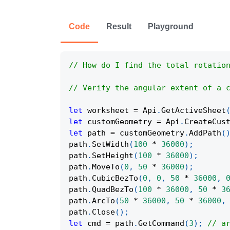
Code
Result
Playground
// How do I find the total rotatio
// Verify the angular extent of a 
let
 worksheet 
=
Api
.
GetActiveSheet
let
 customGeometry 
=
Api
.
CreateCus
let
 path 
=
 customGeometry
.
AddPath
(
path
.
SetWidth
(
100
*
36000
)
;
path
.
SetHeight
(
100
*
36000
)
;
path
.
MoveTo
(
0
,
50
*
36000
)
;
path
.
CubicBezTo
(
0
,
0
,
50
*
36000
,
path
.
QuadBezTo
(
100
*
36000
,
50
*
3
path
.
ArcTo
(
50
*
36000
,
50
*
36000
,
path
.
Close
(
)
;
let
 cmd 
=
 path
.
GetCommand
(
3
)
;
// a