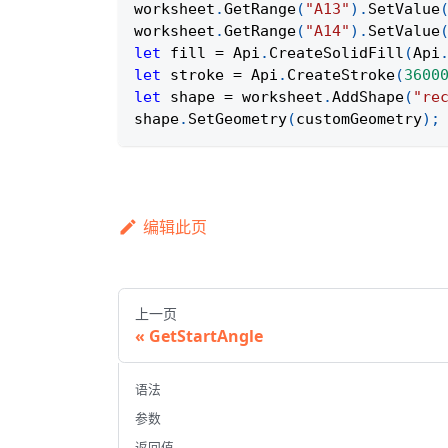
worksheet
.
GetRange
(
"A13"
)
.
SetValue
worksheet
.
GetRange
(
"A14"
)
.
SetValue
let
 fill 
=
Api
.
CreateSolidFill
(
Api
let
 stroke 
=
Api
.
CreateStroke
(
3600
let
 shape 
=
 worksheet
.
AddShape
(
"re
shape
.
SetGeometry
(
customGeometry
)
;
编辑此页
上一页
GetStartAngle
语法
参数
返回值