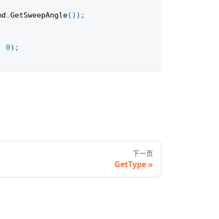
md
.
GetSweepAngle
(
)
)
;
,
0
)
;
下一页
GetType