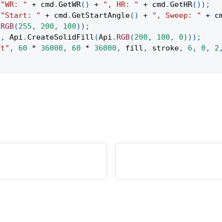
(
"WR: "
+
 cmd
.
GetWR
(
)
+
", HR: "
+
 cmd
.
GetHR
(
)
)
;
(
"Start: "
+
 cmd
.
GetStartAngle
(
)
+
", Sweep: "
+
 c
.
RGB
(
255
,
200
,
100
)
)
;
0
,
Api
.
CreateSolidFill
(
Api
.
RGB
(
200
,
100
,
0
)
)
)
;
ct"
,
60
*
36000
,
60
*
36000
,
 fill
,
 stroke
,
6
,
0
,
2