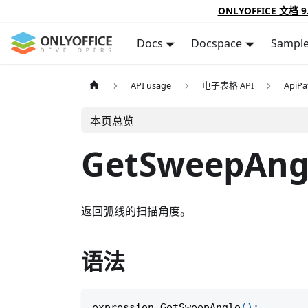
ONLYOFFICE 文档 9
Docs
Docspace
Sampl
API usage
电子表格 API
ApiP
本页总览
GetSweepAng
返回弧线的扫描角度。
语法
expression
.
GetSweepAngle
(
)
;