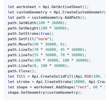
let
 worksheet 
=
Api
.
GetActiveSheet
(
)
;
let
 customGeometry 
=
Api
.
CreateCustomGeometry
(
let
 path 
=
 customGeometry
.
AddPath
(
)
;
path
.
SetWidth
(
100
*
36000
)
;
path
.
SetHeight
(
100
*
36000
)
;
path
.
SetStroke
(
true
)
;
path
.
SetFill
(
"norm"
)
;
path
.
MoveTo
(
50
*
36000
,
0
)
;
path
.
LineTo
(
70
*
36000
,
45
*
36000
)
;
path
.
LineTo
(
55
*
36000
,
70
*
36000
)
;
path
.
LineTo
(
100
*
36000
,
100
*
36000
)
;
path
.
LineTo
(
0
,
100
*
36000
)
;
path
.
Close
(
)
;
let
 fill 
=
Api
.
CreateSolidFill
(
Api
.
RGB
(
100
,
15
let
 stroke 
=
Api
.
CreateStroke
(
18000
,
Api
.
Creat
let
 shape 
=
 worksheet
.
AddShape
(
"rect"
,
60
*
36
shape
.
SetGeometry
(
customGeometry
)
;