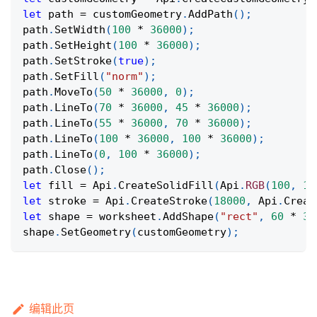
let
 path 
=
 customGeometry
.
AddPath
(
)
;
path
.
SetWidth
(
100
*
36000
)
;
path
.
SetHeight
(
100
*
36000
)
;
path
.
SetStroke
(
true
)
;
path
.
SetFill
(
"norm"
)
;
path
.
MoveTo
(
50
*
36000
,
0
)
;
path
.
LineTo
(
70
*
36000
,
45
*
36000
)
;
path
.
LineTo
(
55
*
36000
,
70
*
36000
)
;
path
.
LineTo
(
100
*
36000
,
100
*
36000
)
;
path
.
LineTo
(
0
,
100
*
36000
)
;
path
.
Close
(
)
;
let
 fill 
=
Api
.
CreateSolidFill
(
Api
.
RGB
(
100
,
15
let
 stroke 
=
Api
.
CreateStroke
(
18000
,
Api
.
Creat
let
 shape 
=
 worksheet
.
AddShape
(
"rect"
,
60
*
36
shape
.
SetGeometry
(
customGeometry
)
;
编辑此页