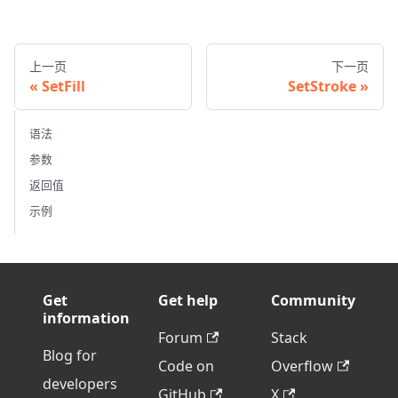
上一页
下一页
SetFill
SetStroke
语法
参数
返回值
示例
Get
Get help
Community
information
Forum
Stack
Blog for
Code on
Overflow
developers
GitHub
X