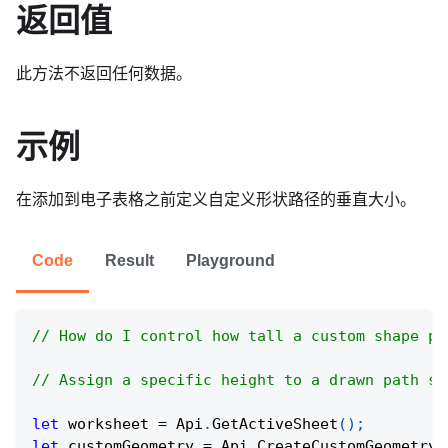
返回值
此方法不返回任何数据。
示例
在添加到电子表格之前定义自定义形状路径的垂直大小。
Code
Result
Playground
// How do I control how tall a custom shape pa
// Assign a specific height to a drawn path so
let
 worksheet 
=
Api
.
GetActiveSheet
(
)
;
let
 customGeometry 
=
Api
.
CreateCustomGeometry
(