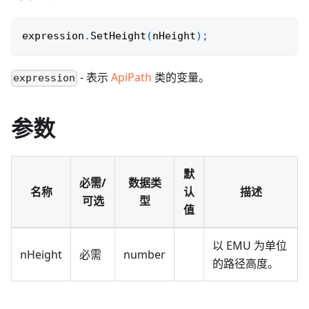
expression
.
SetHeight
(
nHeight
)
;
- 表示
ApiPath
类的变量。
expression
参数
默
必需/
数据类
名称
认
描述
可选
型
值
以 EMU 为单位
nHeight
必需
number
的路径高度。