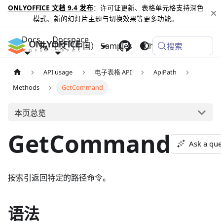
ONLYOFFICE 文档 9.4 发布
：许可证更新、表格单元格支持深色
模式、新的幻灯片主题与切换效果等更多功能。
Docs
Docspace
中文（中国）
Samples
Changelog
搜索
API usage
电子表格 API
ApiPath
Methods
GetCommand
本页总览
GetCommand
Ask a que
按索引返回特定的路径命令。
语法