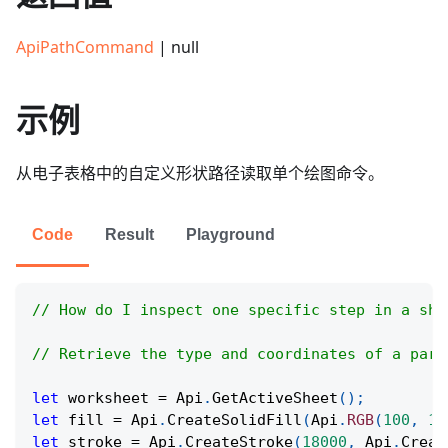
ApiPathCommand
| null
示例
从电子表格中的自定义形状路径读取单个绘图命令。
Code
Result
Playground
// How do I inspect one specific step in a sha
// Retrieve the type and coordinates of a part
let
 worksheet 
=
Api
.
GetActiveSheet
(
)
;
let
 fill 
=
Api
.
CreateSolidFill
(
Api
.
RGB
(
100
,
15
let
 stroke 
=
Api
.
CreateStroke
(
18000
,
Api
.
Creat