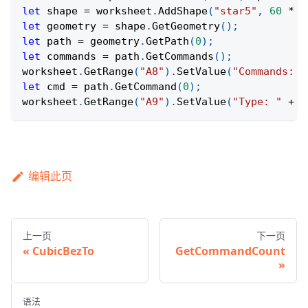
let
 shape 
=
 worksheet
.
AddShape
(
"star5"
,
60
*
3
let
 geometry 
=
 shape
.
GetGeometry
(
)
;
let
 path 
=
 geometry
.
GetPath
(
0
)
;
let
 commands 
=
 path
.
GetCommands
(
)
;
worksheet
.
GetRange
(
"A8"
)
.
SetValue
(
"Commands: "
let
 cmd 
=
 path
.
GetCommand
(
0
)
;
worksheet
.
GetRange
(
"A9"
)
.
SetValue
(
"Type: "
+
 c
编辑此页
上一页
下一页
CubicBezTo
GetCommandCount
语法