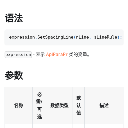
语法
expression
.
SetSpacingLine
(
nLine
,
 sLineRule
)
;
- 表示
ApiParaPr
类的变量。
expression
参数
必
默
需/
名称
数据类型
认
描述
可
值
选