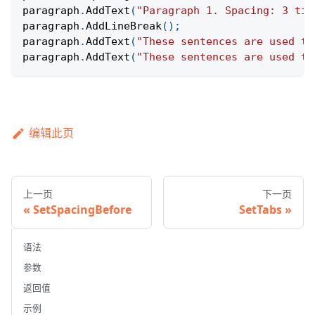
paragraph
.
AddText
(
"Paragraph 1. Spacing: 3 tim
paragraph
.
AddLineBreak
(
)
;
paragraph
.
AddText
(
"These sentences are used to
paragraph
.
AddText
(
"These sentences are used to
编辑此页
上一页
下一页
SetSpacingBefore
SetTabs
语法
参数
返回值
示例