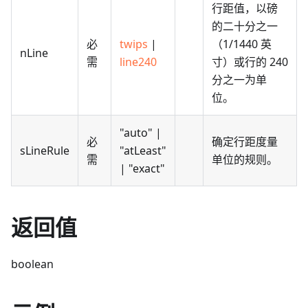
行距值，以磅
的二十分之一
必
twips
|
（1/1440 英
nLine
需
line240
寸）或行的 240
分之一为单
位。
"auto" |
必
确定行距度量
sLineRule
"atLeast"
需
单位的规则。
| "exact"
返回值
boolean