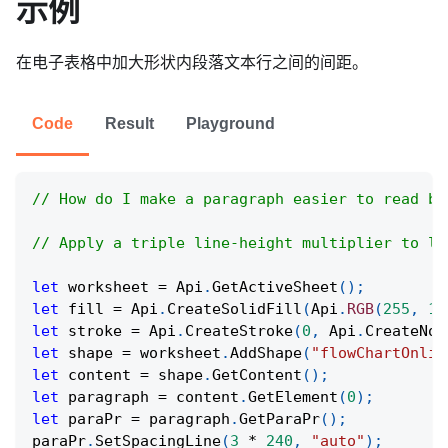
示例
在电子表格中加大形状内段落文本行之间的间距。
Code
Result
Playground
// How do I make a paragraph easier to read by
// Apply a triple line-height multiplier to lo
let
 worksheet 
=
Api
.
GetActiveSheet
(
)
;
let
 fill 
=
Api
.
CreateSolidFill
(
Api
.
RGB
(
255
,
11
let
 stroke 
=
Api
.
CreateStroke
(
0
,
Api
.
CreateNoF
let
 shape 
=
 worksheet
.
AddShape
(
"flowChartOnlin
let
 content 
=
 shape
.
GetContent
(
)
;
let
 paragraph 
=
 content
.
GetElement
(
0
)
;
let
 paraPr 
=
 paragraph
.
GetParaPr
(
)
;
paraPr
.
SetSpacingLine
(
3
*
240
,
"auto"
)
;