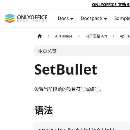
ONLYOFFICE 文档 9
Docs
Docspace
Sampl
API usage
电子表格 API
ApiPa
本页总览
SetBullet
设置当前段落的项目符号或编号。
语法
expression
.
SetBullet
(
oBullet
)
;