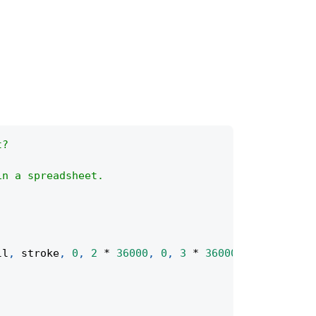
t?
in a spreadsheet.
ll
,
 stroke
,
0
,
2
*
36000
,
0
,
3
*
36000
)
;