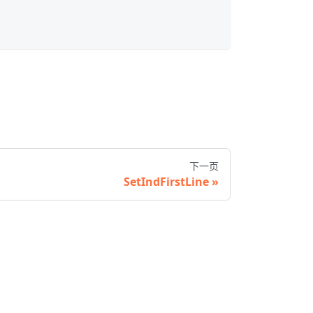
下一页
SetIndFirstLine