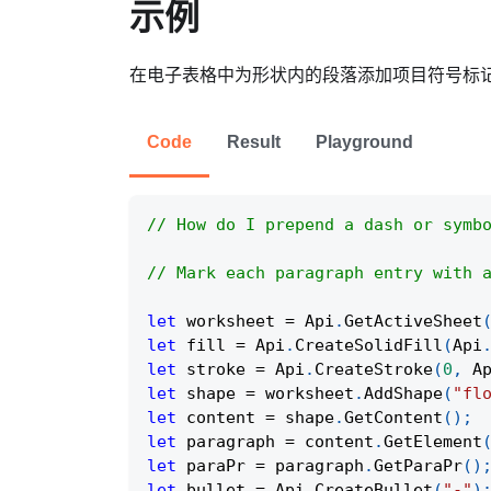
示例
在电子表格中为形状内的段落添加项目符号标
Code
Result
Playground
// How do I prepend a dash or symb
// Mark each paragraph entry with 
let
 worksheet 
=
Api
.
GetActiveSheet
let
 fill 
=
Api
.
CreateSolidFill
(
Api
let
 stroke 
=
Api
.
CreateStroke
(
0
,
A
let
 shape 
=
 worksheet
.
AddShape
(
"fl
let
 content 
=
 shape
.
GetContent
(
)
;
let
 paragraph 
=
 content
.
GetElement
let
 paraPr 
=
 paragraph
.
GetParaPr
(
)
let
 bullet 
=
Api
.
CreateBullet
(
"-"
)