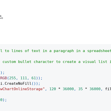
记。
ol to lines of text in a paragraph in a spreadshee
a custom bullet character to create a visual list 
(
)
;
.
RGB
(
255
,
111
,
61
)
)
;
pi
.
CreateNoFill
(
)
)
;
owChartOnlineStorage"
,
120
*
36000
,
35
*
36000
,
 fi
(
0
)
;
;
;