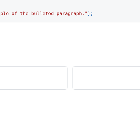
mple of the bulleted paragraph."
)
;