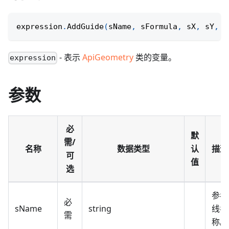
expression
.
AddGuide
(
sName
,
 sFormula
,
 sX
,
 sY
,
 s
- 表示
ApiGeometry
类的变量。
expression
参数
必
默
需/
名称
数据类型
认
描述
可
值
选
参考
必
sName
string
线名
需
称。