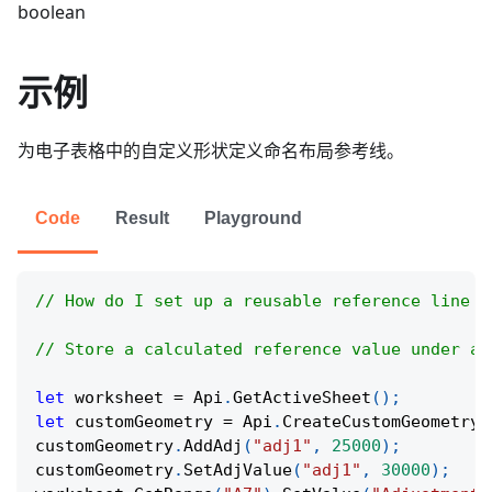
boolean
示例
为电子表格中的自定义形状定义命名布局参考线。
Code
Result
Playground
// How do I set up a reusable reference line f
// Store a calculated reference value under a 
let
 worksheet 
=
Api
.
GetActiveSheet
(
)
;
let
 customGeometry 
=
Api
.
CreateCustomGeometry
(
customGeometry
.
AddAdj
(
"adj1"
,
25000
)
;
customGeometry
.
SetAdjValue
(
"adj1"
,
30000
)
;