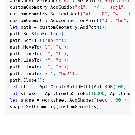
worksheet
.
GetRange
(
"A7"
)
.
SetValue
(
"Adjustment:
customGeometry
.
AddGuide
(
"x1"
,
"*/"
,
"adj1"
,
"w
customGeometry
.
SetTextRect
(
"x1"
,
"0"
,
"w"
,
"h"
customGeometry
.
AddConnectionPoint
(
"0"
,
"hc"
,
"
let
 path 
=
 customGeometry
.
AddPath
(
)
;
path
.
SetStroke
(
true
)
;
path
.
SetFill
(
"norm"
)
;
path
.
MoveTo
(
"l"
,
"t"
)
;
path
.
LineTo
(
"r"
,
"t"
)
;
path
.
LineTo
(
"r"
,
"b"
)
;
path
.
LineTo
(
"l"
,
"b"
)
;
path
.
LineTo
(
"x1"
,
"hd2"
)
;
path
.
Close
(
)
;
let
 fill 
=
Api
.
CreateSolidFill
(
Api
.
RGB
(
100
,
15
let
 stroke 
=
Api
.
CreateStroke
(
18000
,
Api
.
Creat
let
 shape 
=
 worksheet
.
AddShape
(
"rect"
,
60
*
36
shape
.
SetGeometry
(
customGeometry
)
;