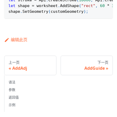
let
 stroke 
=
Api
.
CreateStroke
(
18000
,
Api
.
Creat
let
 shape 
=
 worksheet
.
AddShape
(
"rect"
,
60
*
36
shape
.
SetGeometry
(
customGeometry
)
;
编辑此页
上一页
下一页
AddAdj
AddGuide
语法
参数
返回值
示例