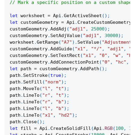
// Mark a specific position on a custom shape 
let
 worksheet 
=
Api
.
GetActiveSheet
(
)
;
let
 customGeometry 
=
Api
.
CreateCustomGeometry
(
customGeometry
.
AddAdj
(
"adj1"
,
25000
)
;
customGeometry
.
SetAdjValue
(
"adj1"
,
30000
)
;
worksheet
.
GetRange
(
"A7"
)
.
SetValue
(
"Adjustment:
customGeometry
.
AddGuide
(
"x1"
,
"*/"
,
"adj1"
,
"w
customGeometry
.
SetTextRect
(
"x1"
,
"0"
,
"w"
,
"h"
customGeometry
.
AddConnectionPoint
(
"0"
,
"hc"
,
"
let
 path 
=
 customGeometry
.
AddPath
(
)
;
path
.
SetStroke
(
true
)
;
path
.
SetFill
(
"norm"
)
;
path
.
MoveTo
(
"l"
,
"t"
)
;
path
.
LineTo
(
"r"
,
"t"
)
;
path
.
LineTo
(
"r"
,
"b"
)
;
path
.
LineTo
(
"l"
,
"b"
)
;
path
.
LineTo
(
"x1"
,
"hd2"
)
;
path
.
Close
(
)
;
let
 fill 
=
Api
.
CreateSolidFill
(
Api
.
RGB
(
100
,
15