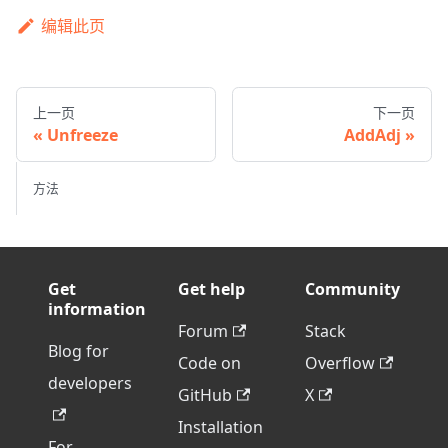
编辑此页
上一页
下一页
Unfreeze
AddAdj
方法
Get
Get help
Community
information
Forum
Stack
Blog for
Code on
Overflow
developers
GitHub
X
Installation
For