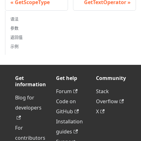
GetScopeType
GetTextOperator
语法
参数
返回值
示例
Get
Get help
Community
information
Forum
Stack
Blog for
Code on
Overflow
developers
GitHub
X
Installation
For
guides
contributors