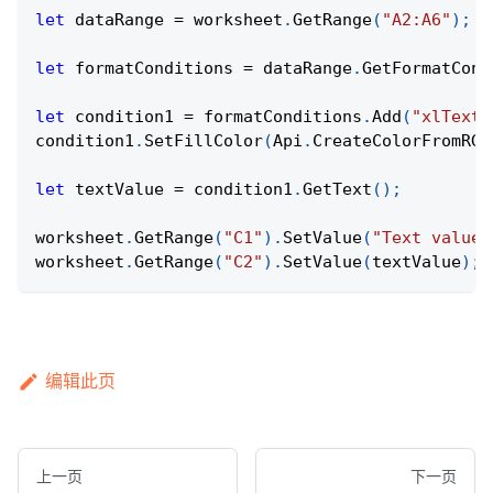
let
 dataRange 
=
 worksheet
.
GetRange
(
"A2:A6"
)
;
let
 formatConditions 
=
 dataRange
.
GetFormatCond
let
 condition1 
=
 formatConditions
.
Add
(
"xlTextS
condition1
.
SetFillColor
(
Api
.
CreateColorFromRGB
let
 textValue 
=
 condition1
.
GetText
(
)
;
worksheet
.
GetRange
(
"C1"
)
.
SetValue
(
"Text value:
worksheet
.
GetRange
(
"C2"
)
.
SetValue
(
textValue
)
;
编辑此页
上一页
下一页