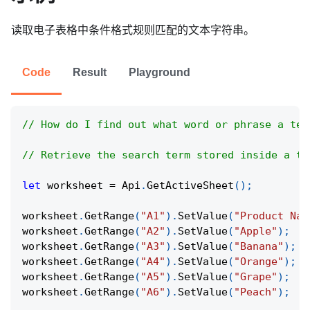
读取电子表格中条件格式规则匹配的文本字符串。
Code
Result
Playground
// How do I find out what word or phrase a tex
// Retrieve the search term stored inside a te
let
 worksheet 
=
Api
.
GetActiveSheet
(
)
;
worksheet
.
GetRange
(
"A1"
)
.
SetValue
(
"Product Nam
worksheet
.
GetRange
(
"A2"
)
.
SetValue
(
"Apple"
)
;
worksheet
.
GetRange
(
"A3"
)
.
SetValue
(
"Banana"
)
;
worksheet
.
GetRange
(
"A4"
)
.
SetValue
(
"Orange"
)
;
worksheet
.
GetRange
(
"A5"
)
.
SetValue
(
"Grape"
)
;
worksheet
.
GetRange
(
"A6"
)
.
SetValue
(
"Peach"
)
;