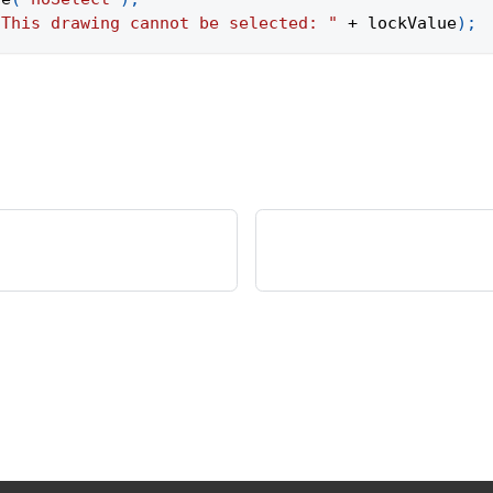
"This drawing cannot be selected: "
+
 lockValue
)
;