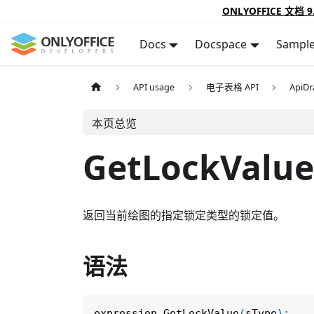
ONLYOFFICE 文档 9
Docs
Docspace
Sampl
API usage
电子表格 API
ApiDr
本页总览
GetLockValue
返回当前绘图的指定锁定类型的锁定值。
语法
expression
.
GetLockValue
(
sType
)
;