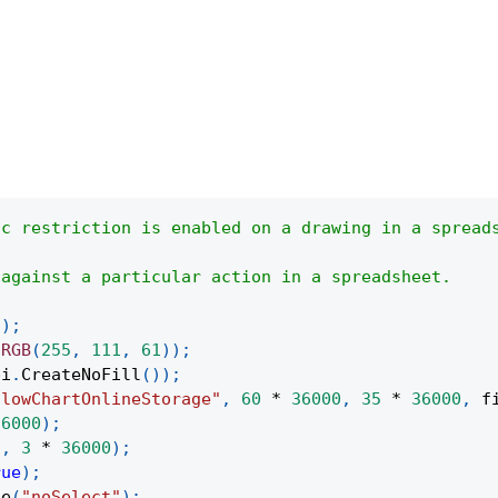
ic restriction is enabled on a drawing in a spread
 against a particular action in a spreadsheet.
(
)
;
.
RGB
(
255
,
111
,
61
)
)
;
pi
.
CreateNoFill
(
)
)
;
flowChartOnlineStorage"
,
60
*
36000
,
35
*
36000
,
 f
36000
)
;
1
,
3
*
36000
)
;
rue
)
;
ue
(
"noSelect"
)
;