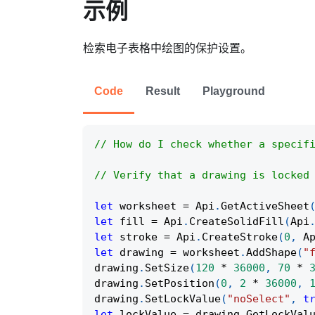
示例
检索电子表格中绘图的保护设置。
Code
Result
Playground
// How do I check whether a specif
// Verify that a drawing is locked
let
 worksheet 
=
Api
.
GetActiveSheet
let
 fill 
=
Api
.
CreateSolidFill
(
Api
let
 stroke 
=
Api
.
CreateStroke
(
0
,
A
let
 drawing 
=
 worksheet
.
AddShape
(
"
drawing
.
SetSize
(
120
*
36000
,
70
*
drawing
.
SetPosition
(
0
,
2
*
36000
,
drawing
.
SetLockValue
(
"noSelect"
,
t
let
 lockValue 
=
 drawing
.
GetLockVal