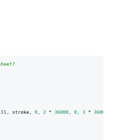
sheet?
ill
,
 stroke
,
0
,
2
*
36000
,
0
,
3
*
36000
)
;