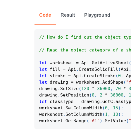
Code
Result
Playground
// How do I find out the object ty
// Read the object category of a s
let
 worksheet 
=
Api
.
GetActiveSheet
let
 fill 
=
Api
.
CreateSolidFill
(
Api
let
 stroke 
=
Api
.
CreateStroke
(
0
,
A
let
 drawing 
=
 worksheet
.
AddShape
(
"
drawing
.
SetSize
(
120
*
36000
,
70
*
drawing
.
SetPosition
(
0
,
2
*
36000
,
let
 classType 
=
 drawing
.
GetClassTy
worksheet
.
SetColumnWidth
(
0
,
15
)
;
worksheet
.
SetColumnWidth
(
1
,
10
)
;
worksheet
.
GetRange
(
"A1"
)
.
SetValue
(