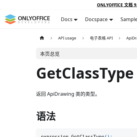
ONLYOFFICE 文档 9
Docs
Docspace
Sampl
API usage
电子表格 API
ApiDr
本页总览
GetClassType
返回 ApiDrawing 类的类型。
语法
expression
.
GetClassType
(
)
;