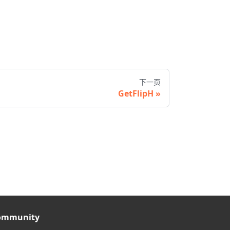
下一页
GetFlipH
ommunity