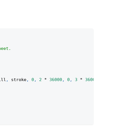
heet.
ill
,
 stroke
,
0
,
2
*
36000
,
0
,
3
*
36000
)
;