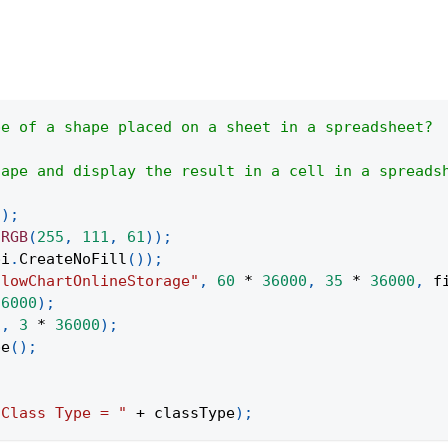
pe of a shape placed on a sheet in a spreadsheet?
hape and display the result in a cell in a spreads
(
)
;
.
RGB
(
255
,
111
,
61
)
)
;
pi
.
CreateNoFill
(
)
)
;
flowChartOnlineStorage"
,
60
*
36000
,
35
*
36000
,
 f
36000
)
;
1
,
3
*
36000
)
;
pe
(
)
;
"Class Type = "
+
 classType
)
;