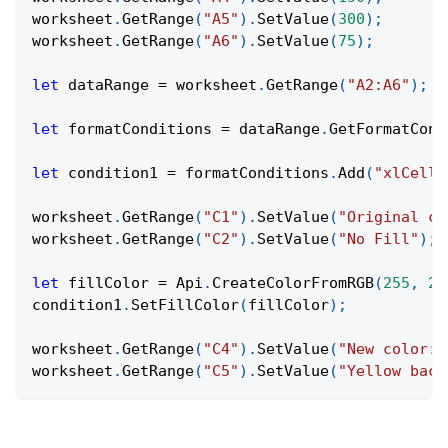
worksheet
.
GetRange
(
"A5"
)
.
SetValue
(
300
)
;
worksheet
.
GetRange
(
"A6"
)
.
SetValue
(
75
)
;
let
 dataRange 
=
 worksheet
.
GetRange
(
"A2:A6"
)
;
let
 formatConditions 
=
 dataRange
.
GetFormatCond
let
 condition1 
=
 formatConditions
.
Add
(
"xlCellV
worksheet
.
GetRange
(
"C1"
)
.
SetValue
(
"Original co
worksheet
.
GetRange
(
"C2"
)
.
SetValue
(
"No Fill"
)
;
let
 fillColor 
=
Api
.
CreateColorFromRGB
(
255
,
25
condition1
.
SetFillColor
(
fillColor
)
;
worksheet
.
GetRange
(
"C4"
)
.
SetValue
(
"New color:"
worksheet
.
GetRange
(
"C5"
)
.
SetValue
(
"Yellow back