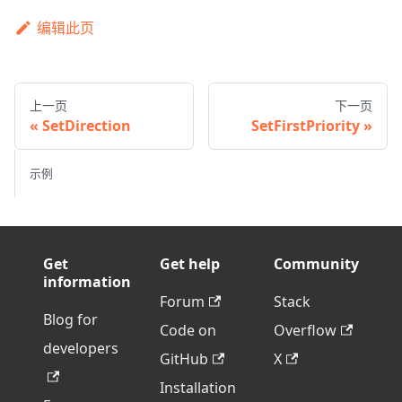
编辑此页
上一页
下一页
SetDirection
SetFirstPriority
示例
Get
Get help
Community
information
Forum
Stack
Blog for
Code on
Overflow
developers
GitHub
X
Installation