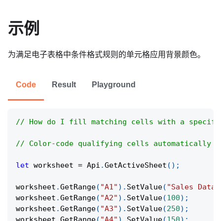
示例
为满足电子表格中条件格式规则的单元格应用背景颜色。
Code
Result
Playground
// How do I fill matching cells with a specifi
// Color-code qualifying cells automatically t
let
 worksheet 
=
Api
.
GetActiveSheet
(
)
;
worksheet
.
GetRange
(
"A1"
)
.
SetValue
(
"Sales Data"
worksheet
.
GetRange
(
"A2"
)
.
SetValue
(
100
)
;
worksheet
.
GetRange
(
"A3"
)
.
SetValue
(
250
)
;
worksheet
.
GetRange
(
"A4"
)
.
SetValue
(
150
)
;