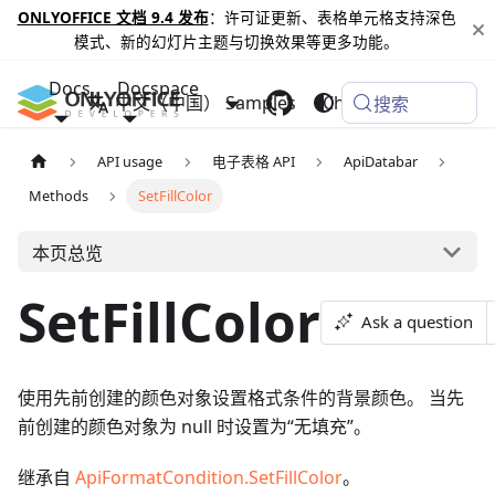
ONLYOFFICE 文档 9.4 发布
：许可证更新、表格单元格支持深色
模式、新的幻灯片主题与切换效果等更多功能。
Docs
Docspace
中文（中国）
Samples
Changelog
搜索
API usage
电子表格 API
ApiDatabar
Methods
SetFillColor
本页总览
SetFillColor
Ask a question
使用先前创建的颜色对象设置格式条件的背景颜色。 当先
前创建的颜色对象为 null 时设置为“无填充”。
继承自
ApiFormatCondition.SetFillColor
。