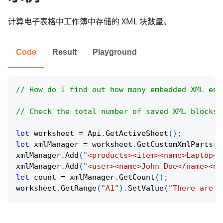
计算电子表格中工作簿中存储的 XML 块数量。
Code
Result
Playground
// How do I find out how many embedded XML ent
// Check the total number of saved XML blocks 
let
 worksheet 
=
Api
.
GetActiveSheet
(
)
;
let
 xmlManager 
=
 worksheet
.
GetCustomXmlParts
(
)
xmlManager
.
Add
(
"<products><item><name>Laptop</
xmlManager
.
Add
(
"<user><name>John Doe</name><em
let
 count 
=
 xmlManager
.
GetCount
(
)
;
worksheet
.
GetRange
(
"A1"
)
.
SetValue
(
"There are "