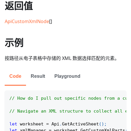
返回值
ApiCustomXmlNode
[]
示例
按路径从电子表格中存储的 XML 数据选择匹配的元素。
Code
Result
Playground
// How do I pull out specific nodes from a cus
// Navigate an XML structure to collect all el
let
 worksheet 
=
Api
.
GetActiveSheet
(
)
;
let
 xmlManager 
=
 worksheet
.
GetCustomXmlParts
(
)