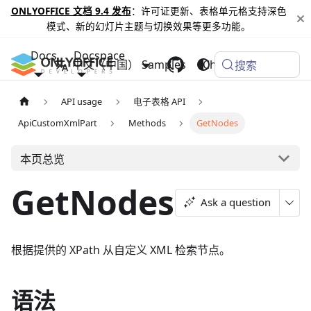
ONLYOFFICE 文档 9.4 发布
：许可证更新、表格单元格支持深色
模式、新的幻灯片主题与切换效果等更多功能。
Docs
Docspace
中文（中国）
Samples
Changelog
搜索
API usage
电子表格 API
ApiCustomXmlPart
Methods
GetNodes
本页总览
GetNodes
Ask a question
根据提供的 XPath 从自定义 XML 检索节点。
语法