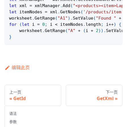
let
 xml 
=
 xmlManager
.
Add
(
"<products><item>Lapt
let
 itemNodes 
=
 xml
.
GetNodes
(
'/products/item'
)
worksheet
.
GetRange
(
"A1"
)
.
SetValue
(
"Found "
+
 i
for
(
let
 i 
=
0
;
 i 
<
 itemNodes
.
length
;
 i
++
)
{
    worksheet
.
GetRange
(
"A"
+
(
i 
+
2
)
)
.
SetValue
}
编辑此页
上一页
下一页
GetId
GetXml
语法
参数