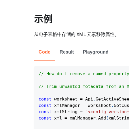
示例
从电子表格中存储的 XML 元素移除属性。
Code
Result
Playground
// How do I remove a named propert
// Trim unwanted metadata from an 
const
 worksheet 
=
Api
.
GetActiveShe
const
 xmlManager 
=
 worksheet
.
GetCu
const
 xmlString 
=
"<config version
const
 xml 
=
 xmlManager
.
Add
(
xmlStri