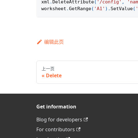
xml
.
DeleteAttribute
(
'/config'
,
'na
worksheet
.
GetRange
(
'A1'
)
.
SetValue
(
编辑此页
上一页
Delete
Get information
Blog for developers
For contributors