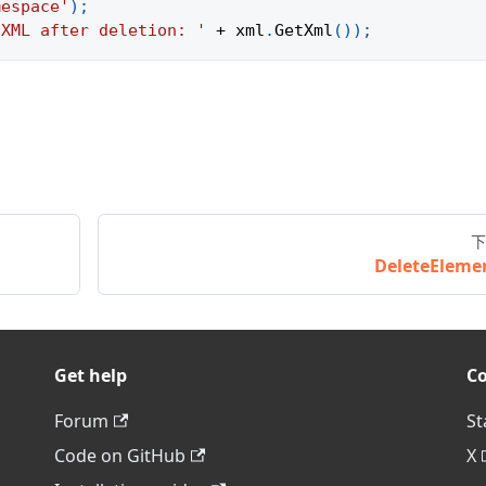
mespace'
)
;
'XML after deletion: '
+
 xml
.
GetXml
(
)
)
;
下
DeleteEleme
Get help
C
Forum
St
Code on GitHub
X