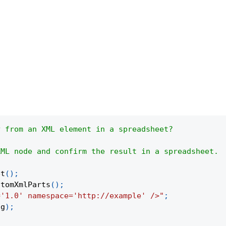
y from an XML element in a spreadsheet?
XML node and confirm the result in a spreadsheet.
et
(
)
;
stomXmlParts
(
)
;
='1.0' namespace='http://example' />"
;
ng
)
;