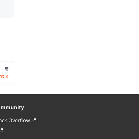
一页
nt
ommunity
ack Overflow