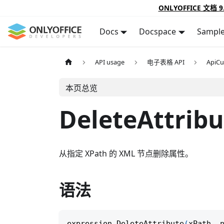
ONLYOFFICE 文档 9
Docs
Docspace
Sampl
API usage
电子表格 API
ApiC
本页总览
DeleteAttribu
从指定 XPath 的 XML 节点删除属性。
语法
expression
.
DeleteAttribute
(
xPath
,
 