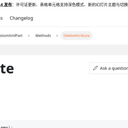
.4 发布
：许可证更新、表格单元格支持深色模式、新的幻灯片主题与切换
es
Changelog
ustomXmlPart
Methods
DeleteAttribute
te
Ask a questio
name
)
;