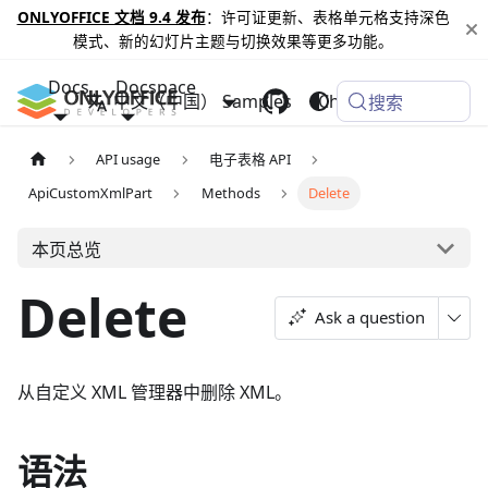
ONLYOFFICE 文档 9.4 发布
：许可证更新、表格单元格支持深色
模式、新的幻灯片主题与切换效果等更多功能。
Docs
Docspace
中文（中国）
Samples
Changelog
搜索
API usage
电子表格 API
ApiCustomXmlPart
Methods
Delete
本页总览
Delete
Ask a question
从自定义 XML 管理器中删除 XML。
语法