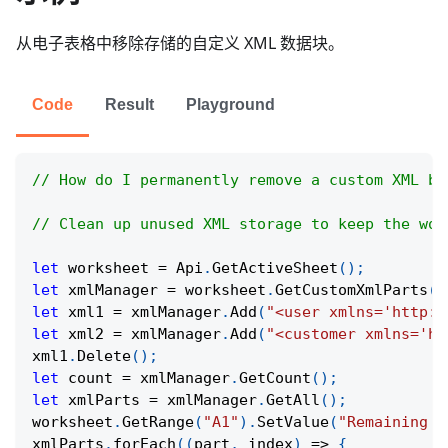
从电子表格中移除存储的自定义 XML 数据块。
Code
Result
Playground
// How do I permanently remove a custom XML bl
// Clean up unused XML storage to keep the wor
let
 worksheet 
=
Api
.
GetActiveSheet
(
)
;
let
 xmlManager 
=
 worksheet
.
GetCustomXmlParts
(
)
let
 xml1 
=
 xmlManager
.
Add
(
"<user xmlns='http:/
let
 xml2 
=
 xmlManager
.
Add
(
"<customer xmlns='ht
xml1
.
Delete
(
)
;
let
 count 
=
 xmlManager
.
GetCount
(
)
;
let
 xmlParts 
=
 xmlManager
.
GetAll
(
)
;
worksheet
.
GetRange
(
"A1"
)
.
SetValue
(
"Remaining X
xmlParts
.
forEach
(
(
part
,
 index
)
=>
{