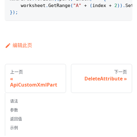
    worksheet
.
GetRange
(
"A"
+
(
index 
+
2
)
)
.
SetV
}
)
;
编辑此页
上一页
下一页
DeleteAttribute
ApiCustomXmlPart
语法
参数
返回值
示例