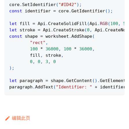
core
.
SetIdentifier
(
"#ID42"
)
;
const
 identifier 
=
 core
.
GetIdentifier
(
)
;
let
 fill 
=
Api
.
CreateSolidFill
(
Api
.
RGB
(
100
,
50
let
 stroke 
=
Api
.
CreateStroke
(
0
,
Api
.
CreateNoF
const
 shape 
=
 worksheet
.
AddShape
(
"rect"
,
100
*
36000
,
100
*
36000
,
	fill
,
 stroke
,
0
,
0
,
3
,
0
)
;
let
 paragraph 
=
 shape
.
GetContent
(
)
.
GetElement
(
paragraph
.
AddText
(
"Identifier: "
+
 identifier
)
编辑此页