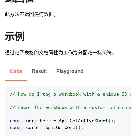
此方法不返回任何数据。
示例
通过电子表格的文档属性为工作簿分配唯一标识符。
Code
Result
Playground
// How do I tag a workbook with a unique ID in
// Label the workbook with a custom reference 
const
 worksheet 
=
Api
.
GetActiveSheet
(
)
;
const
 core 
=
Api
.
GetCore
(
)
;