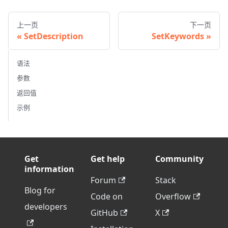
上一页
下一页
SetDescription
SetKeywords
语法
参数
返回值
示例
Get
Get help
Community
information
Forum
Stack
Blog for
Code on
Overflow
developers
GitHub
X