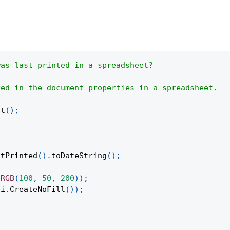
was last printed in a spreadsheet?
red in the document properties in a spreadsheet.
et
(
)
;
stPrinted
(
)
.
toDateString
(
)
;
.
RGB
(
100
,
50
,
200
)
)
;
pi
.
CreateNoFill
(
)
)
;