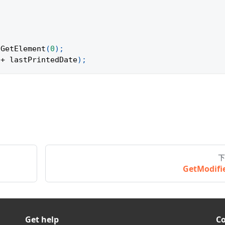
.
GetElement
(
0
)
;
+
 lastPrintedDate
)
;
下
GetModifi
Get help
C