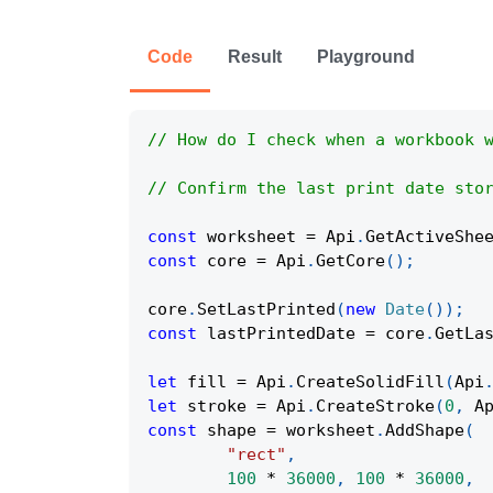
Code
Result
Playground
// How do I check when a workbook 
// Confirm the last print date sto
const
 worksheet 
=
Api
.
GetActiveShe
const
 core 
=
Api
.
GetCore
(
)
;
core
.
SetLastPrinted
(
new
Date
(
)
)
;
const
 lastPrintedDate 
=
 core
.
GetLa
let
 fill 
=
Api
.
CreateSolidFill
(
Api
let
 stroke 
=
Api
.
CreateStroke
(
0
,
A
const
 shape 
=
 worksheet
.
AddShape
(
"rect"
,
100
*
36000
,
100
*
36000
,