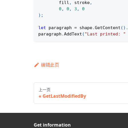
	fill
,
 stroke
,
0
,
0
,
3
,
0
)
;
let
 paragraph 
=
 shape
.
GetContent
(
)
paragraph
.
AddText
(
"Last printed: "
编辑此页
上一页
GetLastModifiedBy
Get information