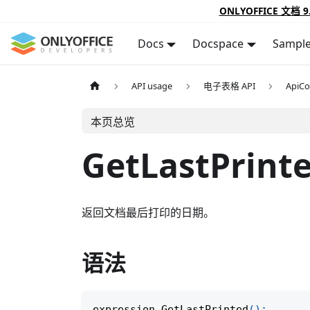
ONLYOFFICE 文档 9
Docs
Docspace
Sampl
API usage
电子表格 API
ApiCo
本页总览
GetLastPrint
返回文档最后打印的日期。
语法
expression
.
GetLastPrinted
(
)
;