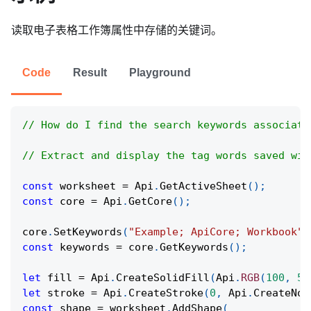
读取电子表格工作簿属性中存储的关键词。
Code
Result
Playground
// How do I find the search keywords associate
// Extract and display the tag words saved wit
const
 worksheet 
=
Api
.
GetActiveSheet
(
)
;
const
 core 
=
Api
.
GetCore
(
)
;
core
.
SetKeywords
(
"Example; ApiCore; Workbook"
)
const
 keywords 
=
 core
.
GetKeywords
(
)
;
let
 fill 
=
Api
.
CreateSolidFill
(
Api
.
RGB
(
100
,
50
let
 stroke 
=
Api
.
CreateStroke
(
0
,
Api
.
CreateNoF
const
 shape 
=
 worksheet
.
AddShape
(