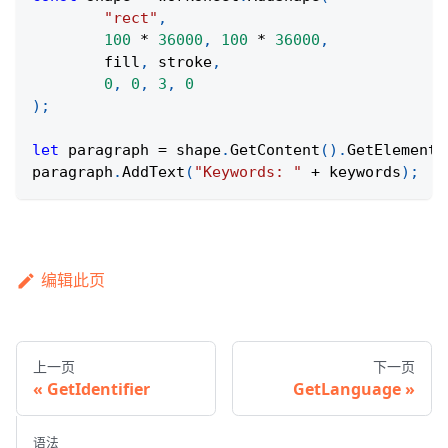
"rect"
,
100
*
36000
,
100
*
36000
,
	fill
,
 stroke
,
0
,
0
,
3
,
0
)
;
let
 paragraph 
=
 shape
.
GetContent
(
)
.
GetElement
(
paragraph
.
AddText
(
"Keywords: "
+
 keywords
)
;
编辑此页
上一页
下一页
GetIdentifier
GetLanguage
语法