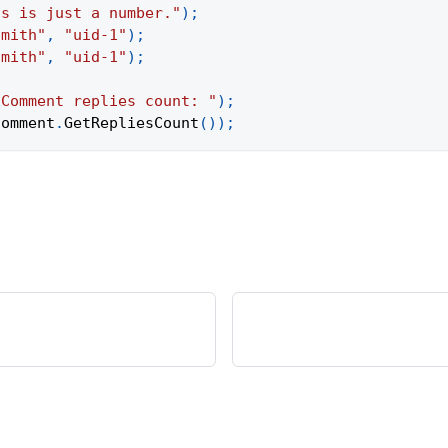
is is just a number."
)
;
Smith"
,
"uid-1"
)
;
Smith"
,
"uid-1"
)
;
;
"Comment replies count: "
)
;
comment
.
GetRepliesCount
(
)
)
;