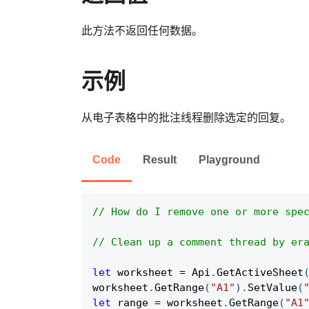
此方法不返回任何数据。
示例
从电子表格中的批注线程删除选定的回复。
Code
Result
Playground
// How do I remove one or more spe
// Clean up a comment thread by er
let
 worksheet 
=
Api
.
GetActiveSheet
worksheet
.
GetRange
(
"A1"
)
.
SetValue
(
let
 range 
=
 worksheet
.
GetRange
(
"A1