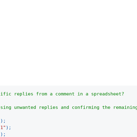
cific replies from a comment in a spreadsheet?
asing unwanted replies and confirming the remainin
(
)
;
"1"
)
;
"
)
;