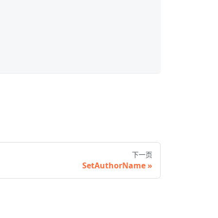
下一页
SetAuthorName