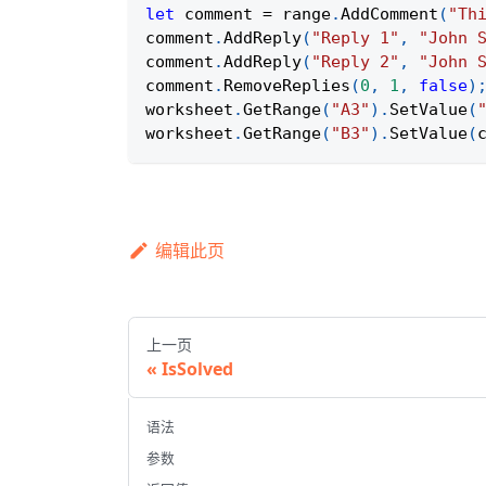
let
 comment 
=
 range
.
AddComment
(
"Th
comment
.
AddReply
(
"Reply 1"
,
"John 
comment
.
AddReply
(
"Reply 2"
,
"John 
comment
.
RemoveReplies
(
0
,
1
,
false
)
worksheet
.
GetRange
(
"A3"
)
.
SetValue
(
worksheet
.
GetRange
(
"B3"
)
.
SetValue
(
编辑此页
上一页
IsSolved
语法
参数