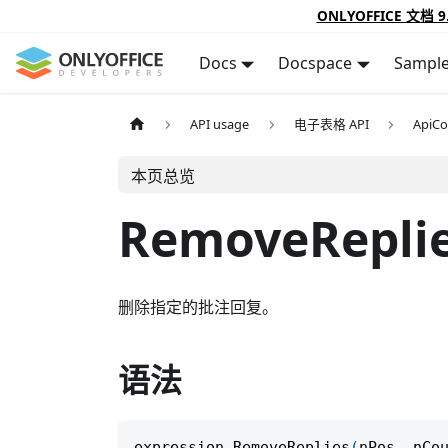
ONLYOFFICE 文档 9
Docs
Docspace
Sampl
API usage
电子表格 API
ApiC
本页总览
RemoveRepli
删除指定的批注回复。
语法
expression
.
RemoveReplies
(
nPos
,
 nCo