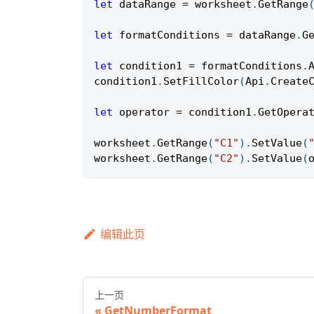
let
 dataRange 
=
 worksheet
.
GetRange
let
 formatConditions 
=
 dataRange
.
G
let
 condition1 
=
 formatConditions
.
condition1
.
SetFillColor
(
Api
.
Create
let
 operator 
=
 condition1
.
GetOpera
worksheet
.
GetRange
(
"C1"
)
.
SetValue
(
worksheet
.
GetRange
(
"C2"
)
.
SetValue
(
编辑此页
上一页
GetNumberFormat