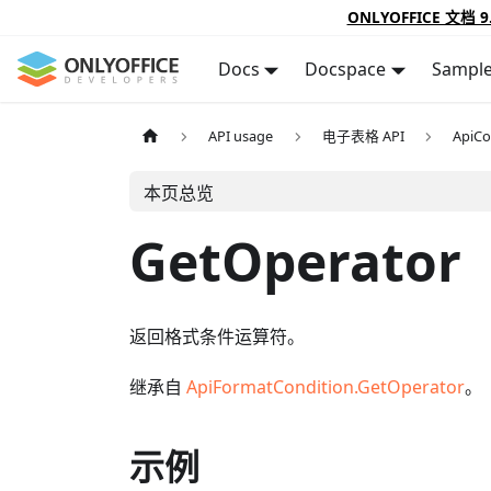
ONLYOFFICE 文档 9
Docs
Docspace
Sampl
API usage
电子表格 API
ApiCo
本页总览
GetOperator
返回格式条件运算符。
继承自
ApiFormatCondition.GetOperator
。
示例