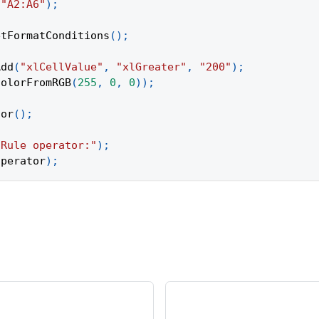
(
"A2:A6"
)
;
etFormatConditions
(
)
;
Add
(
"xlCellValue"
,
"xlGreater"
,
"200"
)
;
ColorFromRGB
(
255
,
0
,
0
)
)
;
tor
(
)
;
"Rule operator:"
)
;
operator
)
;