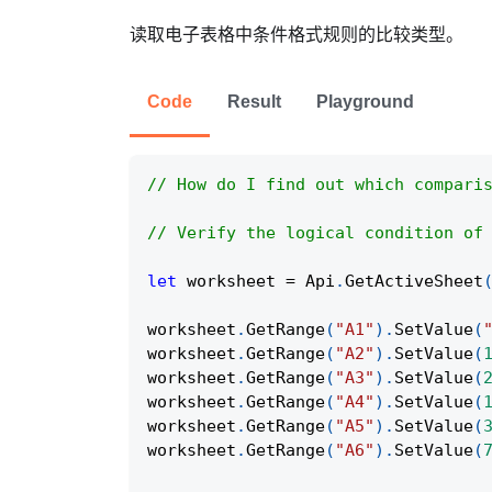
读取电子表格中条件格式规则的比较类型。
Code
Result
Playground
// How do I find out which compari
// Verify the logical condition of
let
 worksheet 
=
Api
.
GetActiveSheet
worksheet
.
GetRange
(
"A1"
)
.
SetValue
(
worksheet
.
GetRange
(
"A2"
)
.
SetValue
(
worksheet
.
GetRange
(
"A3"
)
.
SetValue
(
worksheet
.
GetRange
(
"A4"
)
.
SetValue
(
worksheet
.
GetRange
(
"A5"
)
.
SetValue
(
worksheet
.
GetRange
(
"A6"
)
.
SetValue
(