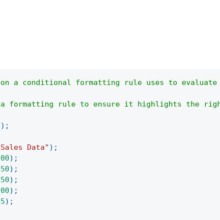
son a conditional formatting rule uses to evaluate
 a formatting rule to ensure it highlights the rig
(
)
;
"Sales Data"
)
;
100
)
;
250
)
;
150
)
;
300
)
;
75
)
;