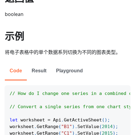
boolean
示例
将电子表格中的单个数据系列切换为不同的图表类型。
Code
Result
Playground
// How do I change one series in a combined ch
// Convert a single series from one chart styl
let
 worksheet 
=
Api
.
GetActiveSheet
(
)
;
worksheet
.
GetRange
(
"B1"
)
.
SetValue
(
2014
)
;
worksheet
.
GetRange
(
"C1"
)
.
SetValue
(
2015
)
;