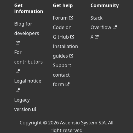
Get
Get help
Community
information
Forum
Stack
Blog for
Code on
Overflow
developers
GitHub
X
Installation
For
guides
contributors
Support
contact
Legal notice
form
Legacy
version
Copyright © 2026 Ascensio System SIA. All
right reserved