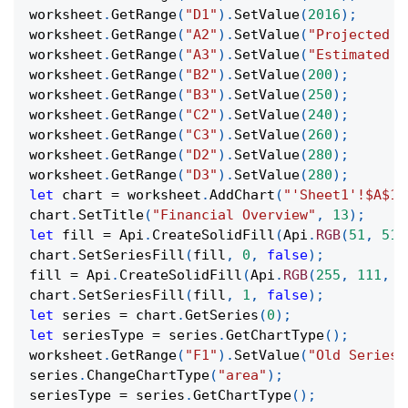
worksheet
.
GetRange
(
"D1"
)
.
SetValue
(
2016
)
;
worksheet
.
GetRange
(
"A2"
)
.
SetValue
(
"Projected R
worksheet
.
GetRange
(
"A3"
)
.
SetValue
(
"Estimated C
worksheet
.
GetRange
(
"B2"
)
.
SetValue
(
200
)
;
worksheet
.
GetRange
(
"B3"
)
.
SetValue
(
250
)
;
worksheet
.
GetRange
(
"C2"
)
.
SetValue
(
240
)
;
worksheet
.
GetRange
(
"C3"
)
.
SetValue
(
260
)
;
worksheet
.
GetRange
(
"D2"
)
.
SetValue
(
280
)
;
worksheet
.
GetRange
(
"D3"
)
.
SetValue
(
280
)
;
let
 chart 
=
 worksheet
.
AddChart
(
"'Sheet1'!$A$1:
chart
.
SetTitle
(
"Financial Overview"
,
13
)
;
let
 fill 
=
Api
.
CreateSolidFill
(
Api
.
RGB
(
51
,
51
,
chart
.
SetSeriesFill
(
fill
,
0
,
false
)
;
fill 
=
Api
.
CreateSolidFill
(
Api
.
RGB
(
255
,
111
,
6
chart
.
SetSeriesFill
(
fill
,
1
,
false
)
;
let
 series 
=
 chart
.
GetSeries
(
0
)
;
let
 seriesType 
=
 series
.
GetChartType
(
)
;
worksheet
.
GetRange
(
"F1"
)
.
SetValue
(
"Old Series 
series
.
ChangeChartType
(
"area"
)
;
seriesType 
=
 series
.
GetChartType
(
)
;