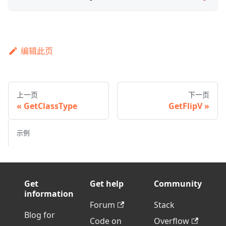
编辑此页
上一页
下一页
GetClassType
GetFlipV
示例
Get
Get help
Community
information
Forum
Stack
Blog for
Code on
Overflow