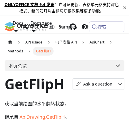
ONLYOFFICE 文档 9.4 发布
：许可证更新、表格单元格支持深色
模式、新的幻灯片主题与切换效果等更多功能。
Docs
Docspace
中文（中国）
Samples
Changelog
搜索
API usage
电子表格 API
ApiChart
Methods
GetFlipH
本页总览
GetFlipH
Ask a question
获取当前绘图的水平翻转状态。
继承自
ApiDrawing.GetFlipH
。