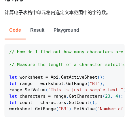
计算电子表格中单元格内选定文本范围中的字符数。
Code
Result
Playground
// How do I find out how many characters are i
// Measure the length of a character selection
let
 worksheet 
=
Api
.
GetActiveSheet
(
)
;
let
 range 
=
 worksheet
.
GetRange
(
"B1"
)
;
range
.
SetValue
(
"This is just a sample text."
)
;
let
 characters 
=
 range
.
GetCharacters
(
23
,
4
)
;
let
 count 
=
 characters
.
GetCount
(
)
;
worksheet
.
GetRange
(
"B3"
)
.
SetValue
(
"Number of c