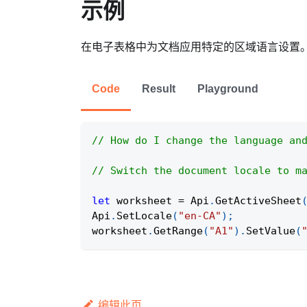
示例
在电子表格中为文档应用特定的区域语言设置
Code
Result
Playground
// How do I change the language an
// Switch the document locale to m
let
 worksheet 
=
Api
.
GetActiveSheet
Api
.
SetLocale
(
"en-CA"
)
;
worksheet
.
GetRange
(
"A1"
)
.
SetValue
(
编辑此页