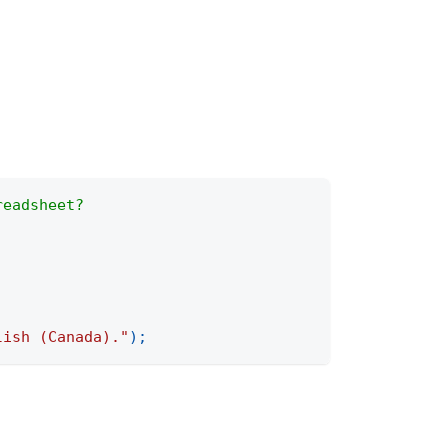
readsheet?
.
lish (Canada)."
)
;