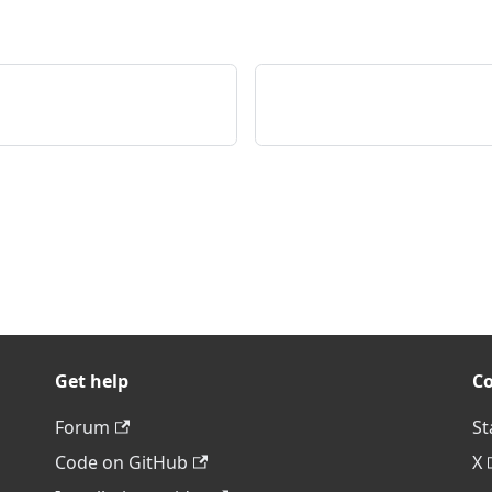
Get help
C
Forum
St
Code on GitHub
X