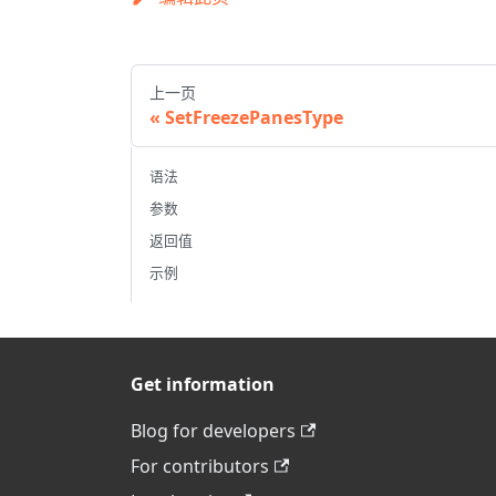
上一页
SetFreezePanesType
语法
参数
返回值
示例
Get information
Blog for developers
For contributors