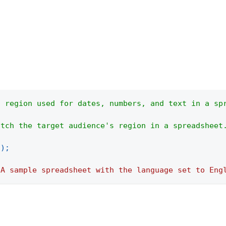
。
d region used for dates, numbers, and text in a sp
atch the target audience's region in a spreadsheet
(
)
;
"A sample spreadsheet with the language set to Eng