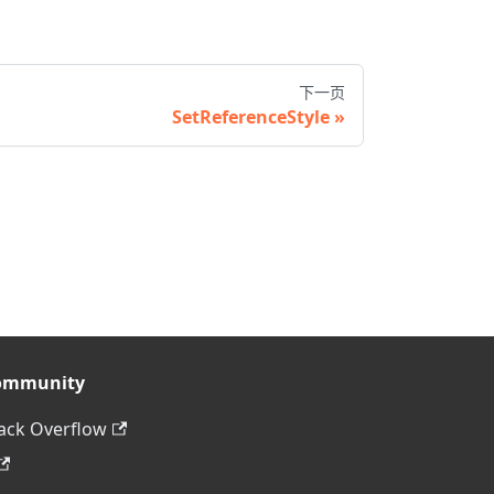
下一页
SetReferenceStyle
ommunity
ack Overflow