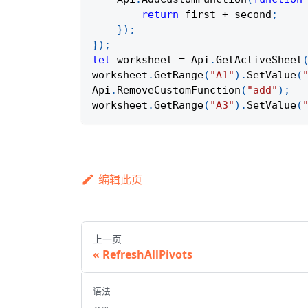
return
 first 
+
 second
;
}
)
;
}
)
;
let
 worksheet 
=
Api
.
GetActiveSheet
worksheet
.
GetRange
(
"A1"
)
.
SetValue
(
Api
.
RemoveCustomFunction
(
"add"
)
;
worksheet
.
GetRange
(
"A3"
)
.
SetValue
(
编辑此页
上一页
RefreshAllPivots
语法