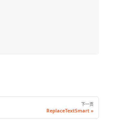
下一页
ReplaceTextSmart