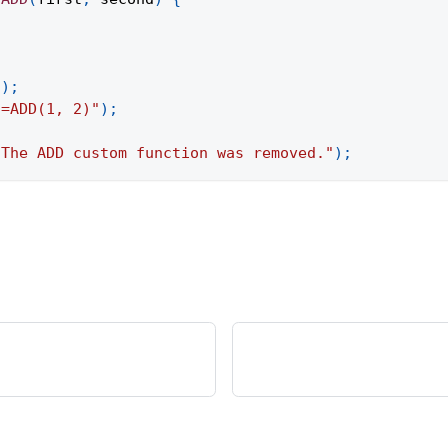
(
)
;
"=ADD(1, 2)"
)
;
"The ADD custom function was removed."
)
;