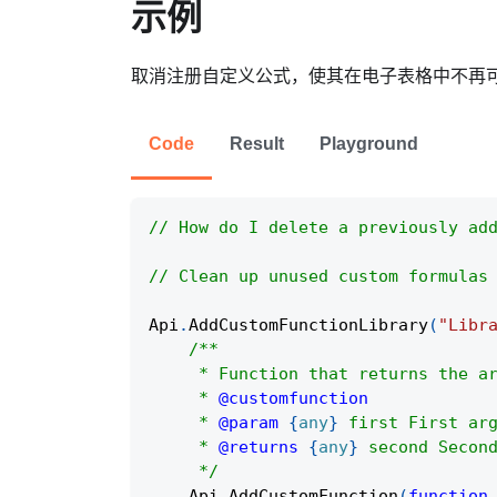
示例
取消注册自定义公式，使其在电子表格中不再
Code
Result
Playground
// How do I delete a previously ad
// Clean up unused custom formulas
Api
.
AddCustomFunctionLibrary
(
"Libr
/**
     * Function that returns the a
     * 
@customfunction
     * 
@param
{
any
}
first
 First ar
     * 
@returns
{
any
}
 second Secon
     */
Api
.
AddCustomFunction
(
function