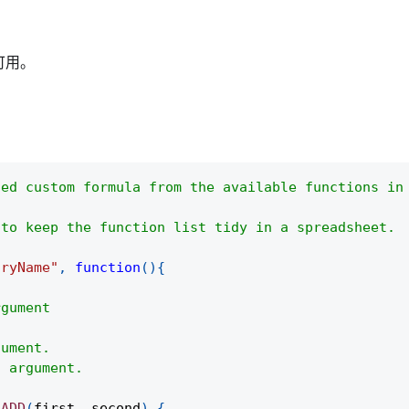
可用。
ded custom formula from the available functions in
 to keep the function list tidy in a spreadsheet.
aryName"
,
function
(
)
{
rgument
gument.
d argument.
ADD
(
first
,
 second
)
{