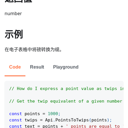
number
示例
在电子表格中将磅转换为缇。
Code
Result
Playground
// How do I express a point value as twips in 
// Get the twip equivalent of a given number o
const
 points 
=
1000
;
const
 twips 
=
Api
.
PointsToTwips
(
points
)
;
const
 text 
=
 points 
+
' points are equal to '