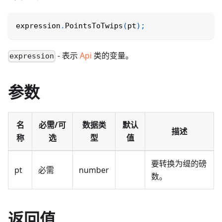
expression
.
PointsToTwips
(
pt
)
;
- 表示
Api
类的变量。
expression
参数
名
必需/可
数据类
默认
描述
称
选
型
值
要转换为缇的磅
pt
必需
number
数。
返回值