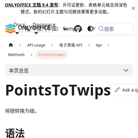
ONLYOFFICE 文档 9.4 发布
：许可证更新、表格单元格支持深色
模式、新的幻灯片主题与切换效果等更多功能。
Docs
Docspace
中文（中国）
Samples
Changelog
搜索
API usage
电子表格 API
Api
Methods
PointsToTwips
本页总览
PointsToTwips
Ask a q
将磅转换为缇。
语法