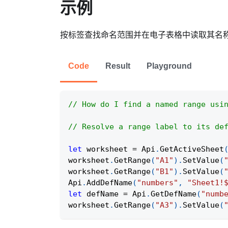
示例
按标签查找命名范围并在电子表格中读取其名
Code
Result
Playground
// How do I find a named range usi
// Resolve a range label to its de
let
 worksheet 
=
Api
.
GetActiveSheet
worksheet
.
GetRange
(
"A1"
)
.
SetValue
(
worksheet
.
GetRange
(
"B1"
)
.
SetValue
(
Api
.
AddDefName
(
"numbers"
,
"Sheet1!
let
 defName 
=
Api
.
GetDefName
(
"numb
worksheet
.
GetRange
(
"A3"
)
.
SetValue
(