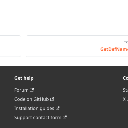
下
GetDefNam
Get help
C
Forum
St
Code on GitHub
X
Installation guides
Support contact form