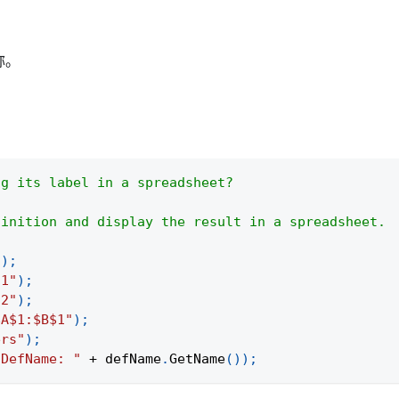
称。
ng its label in a spreadsheet?
finition and display the result in a spreadsheet.
(
)
;
"1"
)
;
"2"
)
;
$A$1:$B$1"
)
;
ers"
)
;
"DefName: "
+
 defName
.
GetName
(
)
)
;