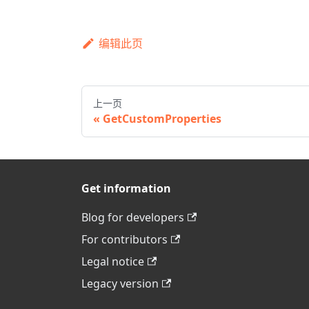
编辑此页
上一页
GetCustomProperties
Get information
Blog for developers
For contributors
Legal notice
Legacy version