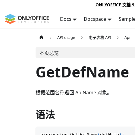
ONLYOFFICE 文档 9
Docs
Docspace
Sampl
API usage
电子表格 API
Api
本页总览
GetDefName
根据范围名称返回 ApiName 对象。
语法
expression
.
GetDefName
(
defName
)
;