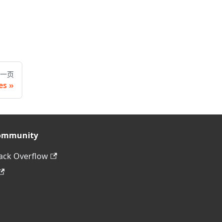
一页
es
ommunity
ack Overflow