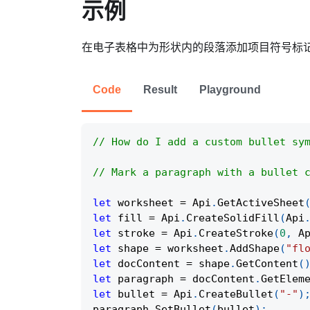
示例
在电子表格中为形状内的段落添加项目符号标
Code
Result
Playground
// How do I add a custom bullet sy
// Mark a paragraph with a bullet 
let
 worksheet 
=
Api
.
GetActiveSheet
let
 fill 
=
Api
.
CreateSolidFill
(
Api
let
 stroke 
=
Api
.
CreateStroke
(
0
,
A
let
 shape 
=
 worksheet
.
AddShape
(
"fl
let
 docContent 
=
 shape
.
GetContent
(
let
 paragraph 
=
 docContent
.
GetElem
let
 bullet 
=
Api
.
CreateBullet
(
"-"
)
paragraph
.
SetBullet
(
bullet
)
;