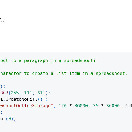
记。
mbol to a paragraph in a spreadsheet?
character to create a list item in a spreadsheet.
(
)
;
.
RGB
(
255
,
111
,
61
)
)
;
pi
.
CreateNoFill
(
)
)
;
owChartOnlineStorage"
,
120
*
36000
,
35
*
36000
,
 fi
)
;
ent
(
0
)
;
;