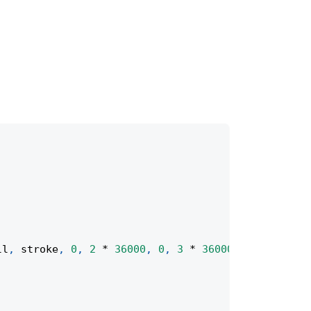
ll
,
 stroke
,
0
,
2
*
36000
,
0
,
3
*
36000
)
;