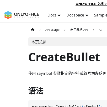
ONLYOFFICE 文档 9
Docs
Docspace
Sampl
API usage
电子表格 API
Api
本页总览
CreateBullet
使用 sSymbol 参数指定的字符或符号为段落
语法
expression
.
CreateBullet
(
sSymbol
)
;