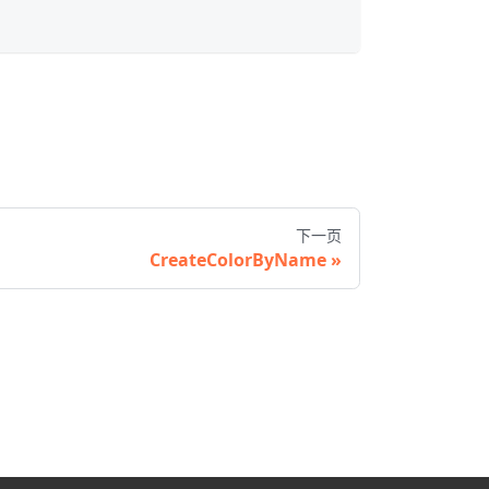
下一页
CreateColorByName