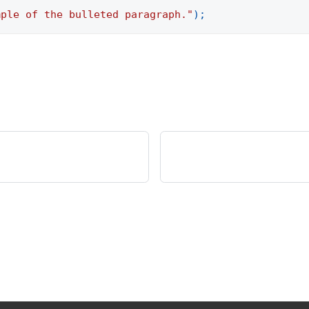
mple of the bulleted paragraph."
)
;