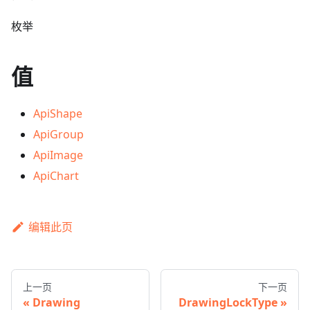
枚举
值
ApiShape
ApiGroup
ApiImage
ApiChart
编辑此页
上一页
下一页
Drawing
DrawingLockType